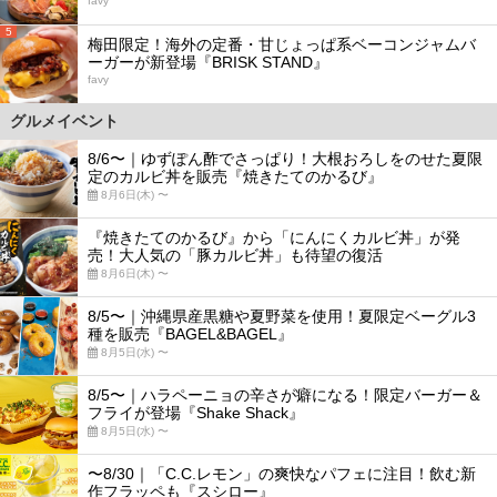
favy
5
梅田限定！海外の定番・甘じょっぱ系ベーコンジャムバ
ーガーが新登場『BRISK STAND』
favy
グルメイベント
8/6〜｜ゆずぽん酢でさっぱり！大根おろしをのせた夏限
定のカルビ丼を販売『焼きたてのかるび』
8月6日(木) 〜
『焼きたてのかるび』から「にんにくカルビ丼」が発
売！大人気の「豚カルビ丼」も待望の復活
8月6日(木) 〜
8/5〜｜沖縄県産黒糖や夏野菜を使用！夏限定ベーグル3
種を販売『BAGEL&BAGEL』
8月5日(水) 〜
8/5〜｜ハラペーニョの辛さが癖になる！限定バーガー＆
フライが登場『Shake Shack』
8月5日(水) 〜
〜8/30｜「C.C.レモン」の爽快なパフェに注目！飲む新
作フラッペも『スシロー』