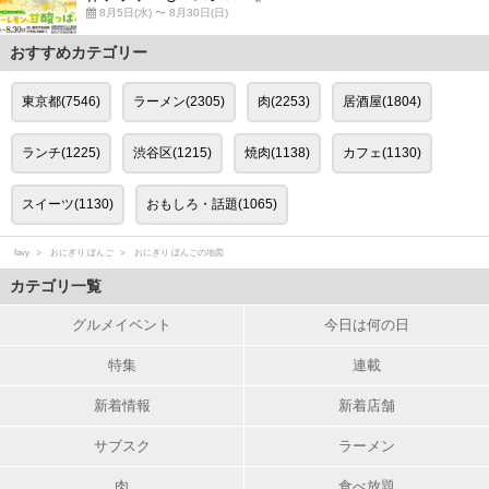
8月5日(水) 〜 8月30日(日)
おすすめカテゴリー
東京都(7546)
ラーメン(2305)
肉(2253)
居酒屋(1804)
ランチ(1225)
渋谷区(1215)
焼肉(1138)
カフェ(1130)
スイーツ(1130)
おもしろ・話題(1065)
favy
おにぎり ぼんご
おにぎり ぼんごの地図
カテゴリ一覧
グルメイベント
今日は何の日
特集
連載
新着情報
新着店舗
サブスク
ラーメン
肉
食べ放題