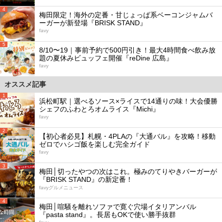
4
梅田限定！海外の定番・甘じょっぱ系ベーコンジャムバ
ーガーが新登場『BRISK STAND』
favy
5
8/10〜19｜事前予約で500円引き！最大4時間食べ飲み放
題の夏休みビュッフェ開催『reDine 広島』
favy
オススメ記事
1
浜松町駅｜選べるソース×ライスで14通りの味！大会優勝
シェフのふわとろオムライス『Michi』
favy
2
【初心者必見】札幌・4PLAの『大通バル』を攻略！移動
ゼロでハシゴ飯を楽しむ完全ガイド
favy
3
梅田│切ったやつの次はこれ。極みのてりやきバーガーが
『BRISK STAND』の新定番！
favyグルメニュース
4
梅田│喧騒を離れソファで寛ぐ穴場イタリアンバル
『pasta stand』。長居もOKで使い勝手抜群