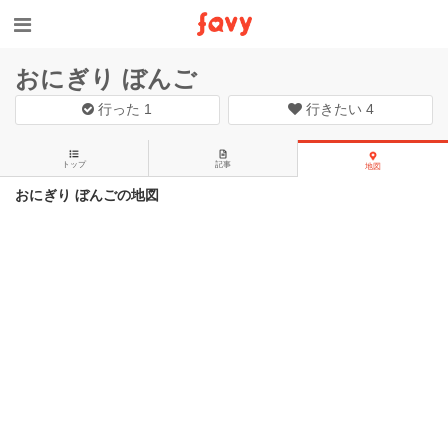
おにぎり ぼんご
行った
1
行きたい
4
トップ
記事
地図
おにぎり ぼんごの地図