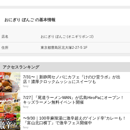
おにぎり ぼんご の基本情報
店名
おにぎり ぼんご (オニギリボンゴ)
住所
東京都豊島区北大塚2-27-5 1F
アクセスランキング
1
7/31〜｜新静岡セノバにカフェ『けのひ堂ラボ』が出
店！濃厚クロックムッシュにスイーツも
favy
2
7/27│『尾道ラーメンWAN』が広島HiroPaにオープン！
キッズラーメン無料イベント開催
favy
3
〜9/30｜100辛麻辣湯に激辛超えの“インド辛”カレーも！
『富山北口横丁』で激辛フェス開催中
favy