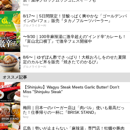
favy
3
8/17〜｜5日間限定！甘酸っぱく爽やかな「ゴールデンパ
インのパフェ」販売『タカノフルーツパーラー』
グルメライターAI
4
〜9/30｜100辛麻辣湯に激辛超えの“インド辛”カレーも！
『富山北口横丁』で激辛フェス開催中
favy
5
8/6〜｜ゆずぽん酢でさっぱり！大根おろしをのせた夏限
定のカルビ丼を販売『焼きたてのかるび』
グルメライターAI
オススメ記事
1
【Shinjuku】Wagyu Steak Meets Garlic Butter! Don't
Miss "Shinjuku Steak"
favy
2
梅田｜日本一のバーガー店は「肉バル」使いも最高だっ
た！仕事帰りの一杯に『BRISK STAND』
favy
3
広島｜勢いが止まらない「麻辣湯」専門店！牡蠣や豚肉