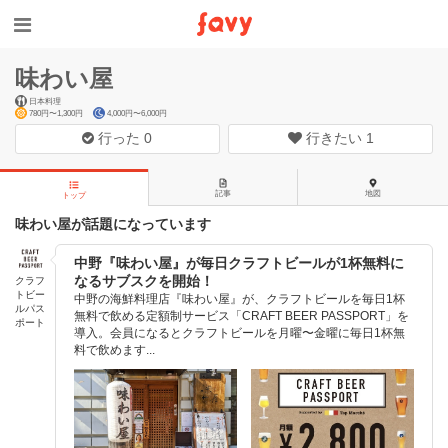
味わい屋
日本料理
780円〜1,300円
4,000円〜6,000円
行った
0
行きたい
1
記事
地図
トップ
味わい屋が話題になっています
中野『味わい屋』が毎日クラフトビールが1杯無料に
なるサブスクを開始！
クラフ
トビー
中野の海鮮料理店『味わい屋』が、クラフトビールを毎日1杯
ルパス
無料で飲める定額制サービス「CRAFT BEER PASSPORT」を
ポート
導入。会員になるとクラフトビールを月曜〜金曜に毎日1杯無
料で飲めます...