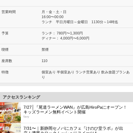
営業時間
月・金・土・日
16:00〜00:00
ランチ 平日月曜日～金曜日 1130分～14時迄
予算
ランチ：
780円〜1,300円
ディナー：
4,000円〜6,000円
喫煙
禁煙
座席数
110
特徴
個室あり 半個室あり ランチ営業あり 飲み放題プランあ
り
アクセスランキング
1
7/27│『尾道ラーメンWAN』が広島HiroPaにオープン！
キッズラーメン無料イベント開催
favy
2
7/31〜｜新静岡セノバにカフェ『けのひ堂ラボ』が出
店！濃厚クロックムッシュにスイーツも