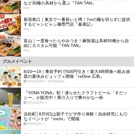
など30種の具材から選ぶ『TAN TAN』
favy
4
新宿東口｜東京で一番長いと噂！7mの麺を切らずに提供
するビャンビャン麺専門店『秦唐記』
favy
5
富山｜一度食べたらやみつき！麻辣湯は具材50種から自
由にカスタム可能『TAN TAN』
favy
グルメイベント
8/10〜19｜事前予約で500円引き！最大4時間食べ飲み放
題の夏休みビュッフェ開催『reDine 広島』
8月10日(月) 〜 8月19日(水)
『YONA YONA』初！凍らせたクラフトビール「すだッ
シー」が販売中！果汁入りで爽やかな一杯
8月10日(月) 〜
浜松町│8月9日は親子でピザ作り体験！自由研究にも◎
なイベントが『michi』で開催
8月9日(日) 〜