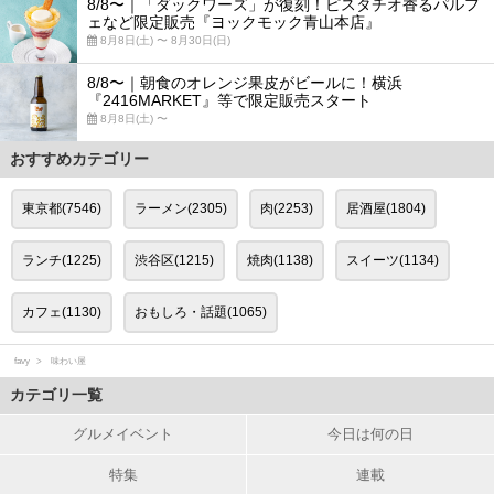
8/8〜｜「ダックワーズ」が復刻！ピスタチオ香るパルフ
ェなど限定販売『ヨックモック青山本店』
8月8日(土) 〜 8月30日(日)
8/8〜｜朝食のオレンジ果皮がビールに！横浜
『2416MARKET』等で限定販売スタート
8月8日(土) 〜
おすすめカテゴリー
東京都(7546)
ラーメン(2305)
肉(2253)
居酒屋(1804)
ランチ(1225)
渋谷区(1215)
焼肉(1138)
スイーツ(1134)
カフェ(1130)
おもしろ・話題(1065)
favy
味わい屋
カテゴリ一覧
グルメイベント
今日は何の日
特集
連載