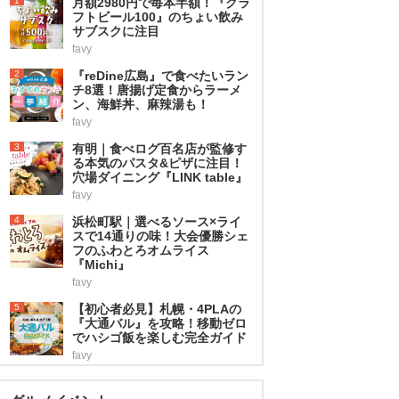
1
月額2980円で毎本半額！『クラ
フトビール100』のちょい飲み
サブスクに注目
favy
2
『reDine広島』で食べたいラン
チ8選！唐揚げ定食からラーメ
ン、海鮮丼、麻辣湯も！
favy
3
有明｜食べログ百名店が監修す
る本気のパスタ&ピザに注目！
穴場ダイニング『LINK table』
favy
4
浜松町駅｜選べるソース×ライ
スで14通りの味！大会優勝シェ
フのふわとろオムライス
『Michi』
favy
5
【初心者必見】札幌・4PLAの
『大通バル』を攻略！移動ゼロ
でハシゴ飯を楽しむ完全ガイド
favy