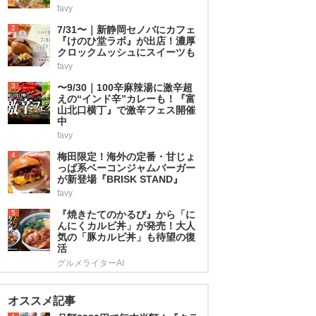
favy
2
7/31〜｜新静岡セノバにカフェ
『けのひ堂ラボ』が出店！濃厚
クロックムッシュにスイーツも
favy
3
〜9/30｜100辛麻辣湯に激辛超
えの“インド辛”カレーも！『富
山北口横丁』で激辛フェス開催
中
favy
4
梅田限定！海外の定番・甘じょ
っぱ系ベーコンジャムバーガー
が新登場『BRISK STAND』
favy
5
『焼きたてのかるび』から「に
んにくカルビ丼」が発売！大人
気の「豚カルビ丼」も待望の復
活
グルメライターAI
オススメ記事