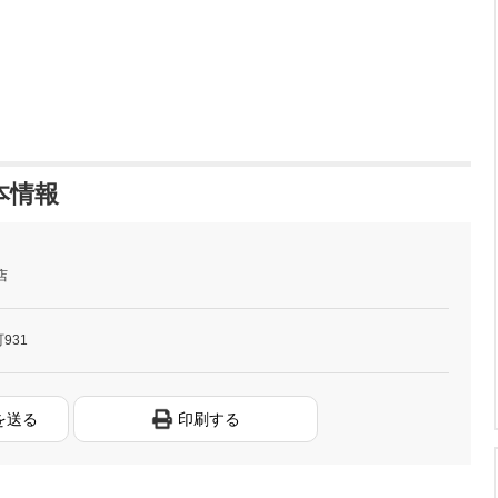
本情報
店
931
を送る
印刷する