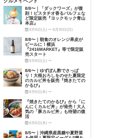
グルメイベント
8/8〜｜「ダックワーズ」が復
刻！ピスタチオ香るパルフェな
ど限定販売『ヨックモック青山
本店』
8月8日(土) 〜 8月30日(日)
8/8〜｜朝食のオレンジ果皮が
ビールに！横浜
『2416MARKET』等で限定販
売スタート
8月8日(土) 〜
8/6〜｜ゆずぽん酢でさっぱ
り！大根おろしをのせた夏限定
のカルビ丼を販売『焼きたての
かるび』
8月6日(木) 〜
『焼きたてのかるび』から「に
んにくカルビ丼」が発売！大人
気の「豚カルビ丼」も待望の復
活
8月6日(木) 〜
8/5〜｜沖縄県産黒糖や夏野菜
を使用！夏限定ベーグル3種を