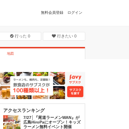
無料会員登録
ログイン
行った
0
行きたい
0
地図
アクセスランキング
1
7/27│『尾道ラーメンWAN』が
広島HiroPaにオープン！キッズ
ラーメン無料イベント開催