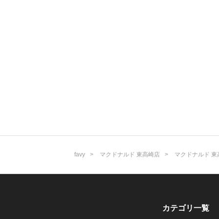
favy
マクドナルド 東高崎店
マクドナルド 東
カテゴリ一覧