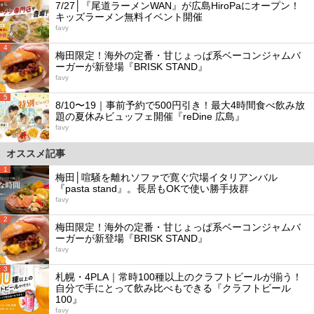
7/27│『尾道ラーメンWAN』が広島HiroPaにオープン！
キッズラーメン無料イベント開催
favy
4
梅田限定！海外の定番・甘じょっぱ系ベーコンジャムバ
ーガーが新登場『BRISK STAND』
favy
5
8/10〜19｜事前予約で500円引き！最大4時間食べ飲み放
題の夏休みビュッフェ開催『reDine 広島』
favy
オススメ記事
1
梅田│喧騒を離れソファで寛ぐ穴場イタリアンバル
『pasta stand』。長居もOKで使い勝手抜群
favy
2
梅田限定！海外の定番・甘じょっぱ系ベーコンジャムバ
ーガーが新登場『BRISK STAND』
favy
3
札幌・4PLA｜常時100種以上のクラフトビールが揃う！
自分で手にとって飲み比べもできる『クラフトビール
100』
favy