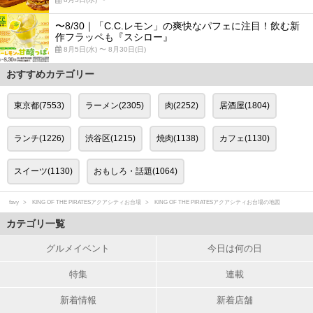
〜8/30｜「C.C.レモン」の爽快なパフェに注目！飲む新
作フラッペも『スシロー』
8月5日(水) 〜 8月30日(日)
おすすめカテゴリー
東京都(7553)
ラーメン(2305)
肉(2252)
居酒屋(1804)
ランチ(1226)
渋谷区(1215)
焼肉(1138)
カフェ(1130)
スイーツ(1130)
おもしろ・話題(1064)
favy
KING OF THE PIRATESアクアシティお台場
KING OF THE PIRATESアクアシティお台場の地図
カテゴリ一覧
グルメイベント
今日は何の日
特集
連載
新着情報
新着店舗