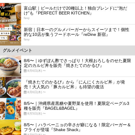
4
富山駅｜ビールだけで20種以上！独自ブレンドに“泡だ
け”も『PERFECT BEER KITCHEN』
favy
5
新宿｜日本一のグルメバーガーからスイーツまで！個性
的な10店が集うフードホール『reDine 新宿』
favy
グルメイベント
8/6〜｜ゆずぽん酢でさっぱり！大根おろしをのせた夏限
定のカルビ丼を販売『焼きたてのかるび』
8月6日(木) 〜
『焼きたてのかるび』から「にんにくカルビ丼」が発
売！大人気の「豚カルビ丼」も待望の復活
8月6日(木) 〜
8/5〜｜沖縄県産黒糖や夏野菜を使用！夏限定ベーグル3
種を販売『BAGEL&BAGEL』
8月5日(水) 〜
8/5〜｜ハラペーニョの辛さが癖になる！限定バーガー＆
フライが登場『Shake Shack』
8月5日(水) 〜