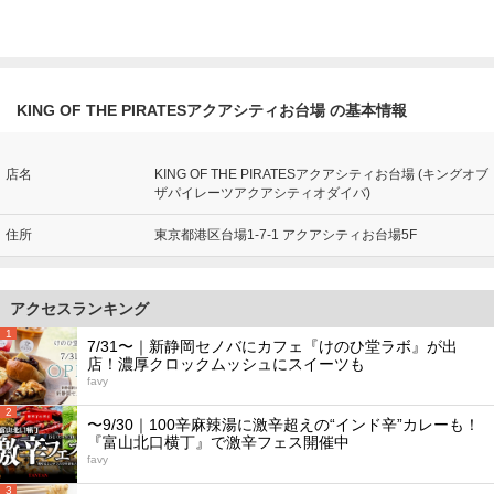
KING OF THE PIRATESアクアシティお台場 の基本情報
店名
KING OF THE PIRATESアクアシティお台場 (キングオブ
ザパイレーツアクアシティオダイバ)
住所
東京都港区台場1-7-1 アクアシティお台場5F
アクセスランキング
1
7/31〜｜新静岡セノバにカフェ『けのひ堂ラボ』が出
店！濃厚クロックムッシュにスイーツも
favy
2
〜9/30｜100辛麻辣湯に激辛超えの“インド辛”カレーも！
『富山北口横丁』で激辛フェス開催中
favy
3