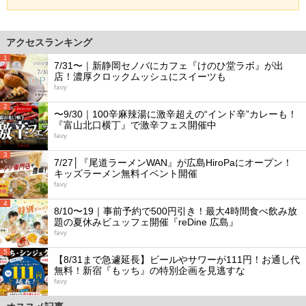
アクセスランキング
1
7/31〜｜新静岡セノバにカフェ『けのひ堂ラボ』が出
店！濃厚クロックムッシュにスイーツも
favy
2
〜9/30｜100辛麻辣湯に激辛超えの“インド辛”カレーも！
『富山北口横丁』で激辛フェス開催中
favy
3
7/27│『尾道ラーメンWAN』が広島HiroPaにオープン！
キッズラーメン無料イベント開催
favy
4
8/10〜19｜事前予約で500円引き！最大4時間食べ飲み放
題の夏休みビュッフェ開催『reDine 広島』
favy
5
【8/31まで急遽延長】ビールやサワーが111円！お通し代
無料！新宿『もッち』の特別企画を見逃すな
favy