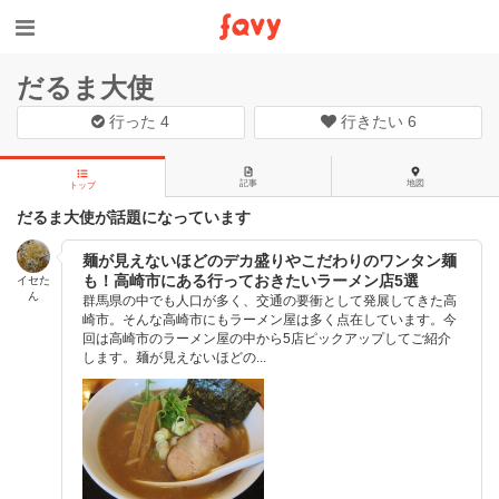
だるま大使
行った
4
行きたい
6
記事
地図
トップ
だるま大使が話題になっています
麺が見えないほどのデカ盛りやこだわりのワンタン麺
も！高崎市にある行っておきたいラーメン店5選
イセた
ん
群馬県の中でも人口が多く、交通の要衝として発展してきた高
崎市。そんな高崎市にもラーメン屋は多く点在しています。今
回は高崎市のラーメン屋の中から5店ピックアップしてご紹介
します。麺が見えないほどの...