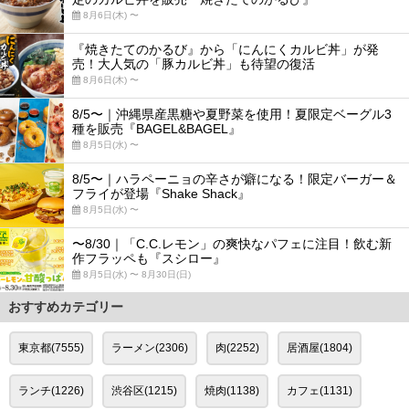
8月6日(木) 〜
『焼きたてのかるび』から「にんにくカルビ丼」が発
売！大人気の「豚カルビ丼」も待望の復活
8月6日(木) 〜
8/5〜｜沖縄県産黒糖や夏野菜を使用！夏限定ベーグル3
種を販売『BAGEL&BAGEL』
8月5日(水) 〜
8/5〜｜ハラペーニョの辛さが癖になる！限定バーガー＆
フライが登場『Shake Shack』
8月5日(水) 〜
〜8/30｜「C.C.レモン」の爽快なパフェに注目！飲む新
作フラッペも『スシロー』
8月5日(水) 〜 8月30日(日)
おすすめカテゴリー
東京都(7555)
ラーメン(2306)
肉(2252)
居酒屋(1804)
ランチ(1226)
渋谷区(1215)
焼肉(1138)
カフェ(1131)