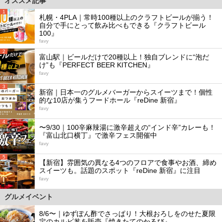
オススメ記事
1
札幌・4PLA｜常時100種以上のクラフトビールが揃う！
自分で手にとって飲み比べもできる『クラフトビール
100』
favy
2
富山駅｜ビールだけで20種以上！独自ブレンドに“泡だ
け”も『PERFECT BEER KITCHEN』
favy
3
新宿｜日本一のグルメバーガーからスイーツまで！個性
的な10店が集うフードホール『reDine 新宿』
favy
4
〜9/30｜100辛麻辣湯に激辛超えの“インド辛”カレーも！
『富山北口横丁』で激辛フェス開催中
favy
5
【新宿】雰囲気の異なる4つのフロアで食事やお酒、締め
スイーツも。話題のスポット『reDine 新宿』に注目
favy
グルメイベント
8/6〜｜ゆずぽん酢でさっぱり！大根おろしをのせた夏限
定のカルビ丼を販売『焼きたてのかるび』