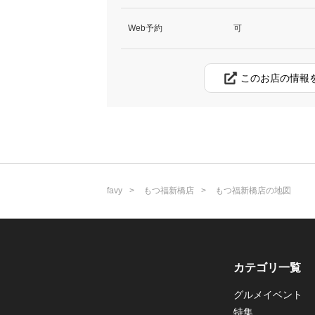
Web予約
可
このお店の情報
favy
もつ福新橋店
もつ福新橋店の地図
カテゴリ一覧
グルメイベント
特集