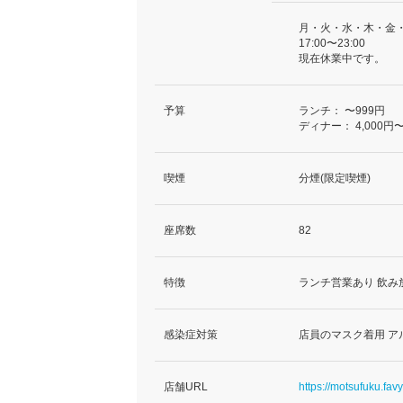
月・火・水・木・金
17:00〜23:00
現在休業中です。
予算
ランチ：
〜999円
ディナー：
4,000円〜
喫煙
分煙(限定喫煙)
座席数
82
特徴
ランチ営業あり 飲み
感染症対策
店員のマスク着用 ア
店舗URL
https://motsufuku.favy