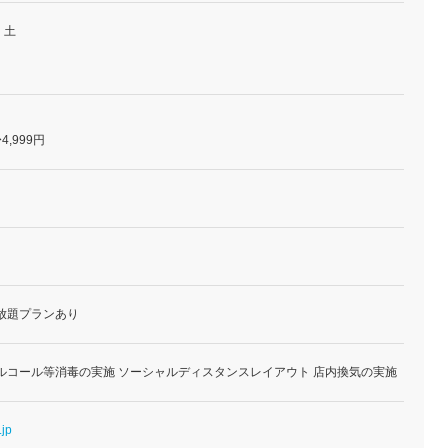
・土
4,999円
放題プランあり
ルコール等消毒の実施 ソーシャルディスタンスレイアウト 店内換気の実施
.jp