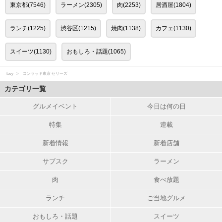
東京都(7546)
ラーメン(2305)
肉(2253)
居酒屋(1804)
ランチ(1225)
渋谷区(1215)
焼肉(1138)
カフェ(1130)
スイーツ(1130)
おもしろ・話題(1065)
favy
コンラッド東京 セリーズ
カテゴリ一覧
グルメイベント
今日は何の日
特集
連載
新着情報
新着店舗
サブスク
ラーメン
肉
食べ放題
ランチ
ご当地グルメ
おもしろ・話題
スイーツ