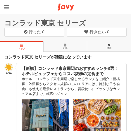
コンラッド東京 セリーズ
行った
0
行きたい
0
記事
地図
トップ
コンラッド東京 セリーズが話題になっています
【新橋】コンラッド東京周辺のおすすめランチ8選！
ホテルビュッフェからコスパ抜群の定食まで
ASA
ホテル・コンラッド東京周辺で楽しめるランチをご紹介！新橋
駅・汐留駅からアクセス抜群のこのエリアには、特別な日や会
食にも使える絶景レストランから、普段使いにピッタリなカジ
ュアル店まで、幅広いジャン...