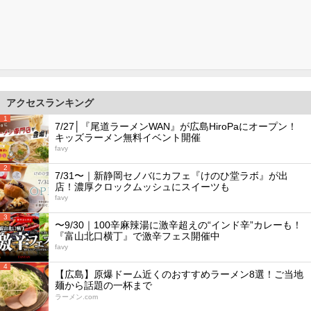
アクセスランキング
1
7/27│『尾道ラーメンWAN』が広島HiroPaにオープン！
キッズラーメン無料イベント開催
favy
2
7/31〜｜新静岡セノバにカフェ『けのひ堂ラボ』が出
店！濃厚クロックムッシュにスイーツも
favy
3
〜9/30｜100辛麻辣湯に激辛超えの“インド辛”カレーも！
『富山北口横丁』で激辛フェス開催中
favy
4
【広島】原爆ドーム近くのおすすめラーメン8選！ご当地
麺から話題の一杯まで
ラーメン.com