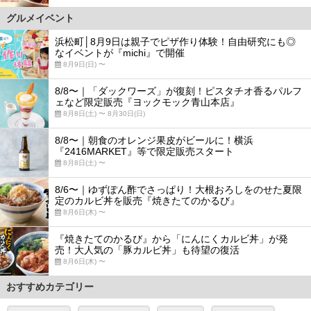
グルメイベント
浜松町│8月9日は親子でピザ作り体験！自由研究にも◎
なイベントが『michi』で開催
8月9日(日) 〜
8/8〜｜「ダックワーズ」が復刻！ピスタチオ香るパルフ
ェなど限定販売『ヨックモック青山本店』
8月8日(土) 〜 8月30日(日)
8/8〜｜朝食のオレンジ果皮がビールに！横浜
『2416MARKET』等で限定販売スタート
8月8日(土) 〜
8/6〜｜ゆずぽん酢でさっぱり！大根おろしをのせた夏限
定のカルビ丼を販売『焼きたてのかるび』
8月6日(木) 〜
『焼きたてのかるび』から「にんにくカルビ丼」が発
売！大人気の「豚カルビ丼」も待望の復活
8月6日(木) 〜
おすすめカテゴリー