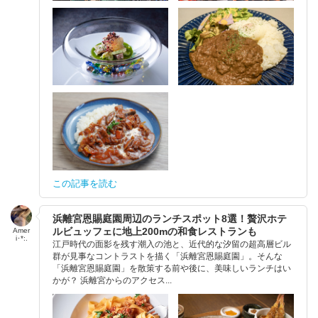
この記事を読む
浜離宮恩賜庭園周辺のランチスポット8選！贅沢ホテ
ルビュッフェに地上200mの和食レストランも
Amer
i･*:.
江戸時代の面影を残す潮入の池と、近代的な汐留の超高層ビル
群が見事なコントラストを描く「浜離宮恩賜庭園」。そんな
「浜離宮恩賜庭園」を散策する前や後に、美味しいランチはい
かが？ 浜離宮からのアクセス...