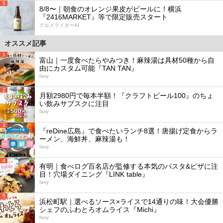
5
8/8〜｜朝食のオレンジ果皮がビールに！横浜
『2416MARKET』等で限定販売スタート
グルメライターAI
オススメ記事
1
富山｜一度食べたらやみつき！麻辣湯は具材50種から自
由にカスタム可能『TAN TAN』
favy
2
月額2980円で毎本半額！『クラフトビール100』のちょ
い飲みサブスクに注目
favy
3
『reDine広島』で食べたいランチ8選！唐揚げ定食からラ
ーメン、海鮮丼、麻辣湯も！
favy
4
有明｜食べログ百名店が監修する本気のパスタ&ピザに注
目！穴場ダイニング『LINK table』
favy
5
浜松町駅｜選べるソース×ライスで14通りの味！大会優勝
シェフのふわとろオムライス『Michi』
favy