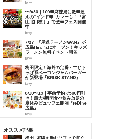
favy
2
〜9/30｜100辛麻辣湯に激辛超
えの“インド辛”カレーも！『富
山北口横丁』で激辛フェス開催
中
favy
3
7/27│『尾道ラーメンWAN』が
広島HiroPaにオープン！キッズ
ラーメン無料イベント開催
favy
4
梅田限定！海外の定番・甘じょ
っぱ系ベーコンジャムバーガー
が新登場『BRISK STAND』
favy
5
8/10〜19｜事前予約で500円引
き！最大4時間食べ飲み放題の
夏休みビュッフェ開催『reDine
広島』
favy
オススメ記事
1
梅田│喧騒を離れソファで寛ぐ