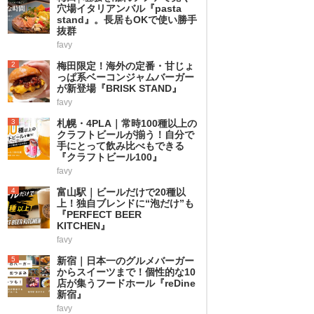
穴場イタリアンバル『pasta
stand』。長居もOKで使い勝手
抜群
favy
2
梅田限定！海外の定番・甘じょ
っぱ系ベーコンジャムバーガー
が新登場『BRISK STAND』
favy
3
札幌・4PLA｜常時100種以上の
クラフトビールが揃う！自分で
手にとって飲み比べもできる
『クラフトビール100』
favy
4
富山駅｜ビールだけで20種以
上！独自ブレンドに“泡だけ”も
『PERFECT BEER
KITCHEN』
favy
5
新宿｜日本一のグルメバーガー
からスイーツまで！個性的な10
店が集うフードホール『reDine
新宿』
favy