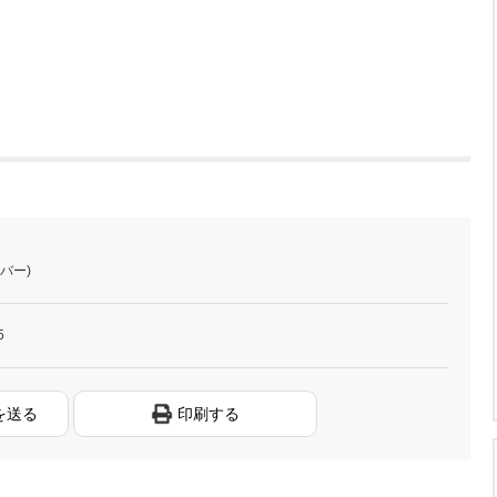
ザバー)
5
を送る
印刷する