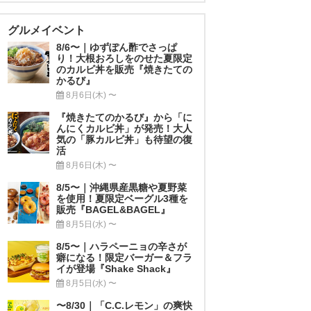
グルメイベント
8/6〜｜ゆずぽん酢でさっぱ
り！大根おろしをのせた夏限定
のカルビ丼を販売『焼きたての
かるび』
8月6日(木) 〜
『焼きたてのかるび』から「に
んにくカルビ丼」が発売！大人
気の「豚カルビ丼」も待望の復
活
8月6日(木) 〜
8/5〜｜沖縄県産黒糖や夏野菜
を使用！夏限定ベーグル3種を
販売『BAGEL&BAGEL』
8月5日(水) 〜
8/5〜｜ハラペーニョの辛さが
癖になる！限定バーガー＆フラ
イが登場『Shake Shack』
8月5日(水) 〜
〜8/30｜「C.C.レモン」の爽快