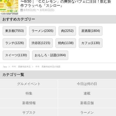
〜8/30｜「C.C.レモン」の爽快なパフェに注目！飲む新
作フラッペも『スシロー』
8月5日(水) 〜 8月30日(日)
おすすめカテゴリー
東京都(7553)
ラーメン(2305)
肉(2252)
居酒屋(1804)
ランチ(1226)
渋谷区(1215)
焼肉(1138)
カフェ(1130)
スイーツ(1130)
おもしろ・話題(1064)
favy
牛牛 西麻布総本店
牛牛 西麻布総本店の地図
カテゴリ一覧
グルメイベント
今日は何の日
特集
連載
新着情報
新着店舗
サブスク
ラーメン