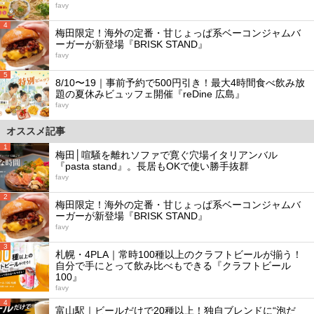
favy
4
梅田限定！海外の定番・甘じょっぱ系ベーコンジャムバ
ーガーが新登場『BRISK STAND』
favy
5
8/10〜19｜事前予約で500円引き！最大4時間食べ飲み放
題の夏休みビュッフェ開催『reDine 広島』
favy
オススメ記事
1
梅田│喧騒を離れソファで寛ぐ穴場イタリアンバル
『pasta stand』。長居もOKで使い勝手抜群
favy
2
梅田限定！海外の定番・甘じょっぱ系ベーコンジャムバ
ーガーが新登場『BRISK STAND』
favy
3
札幌・4PLA｜常時100種以上のクラフトビールが揃う！
自分で手にとって飲み比べもできる『クラフトビール
100』
favy
4
富山駅｜ビールだけで20種以上！独自ブレンドに“泡だ