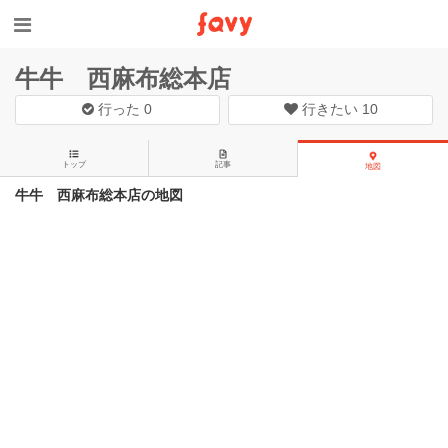
牛牛 西麻布総本店
行った
0
行きたい
10
トップ
記事
地図
牛牛 西麻布総本店の地図