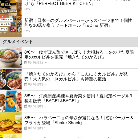
け”も『PERFECT BEER KITCHEN』
favy
5
新宿｜日本一のグルメバーガーからスイーツまで！個性
的な10店が集うフードホール『reDine 新宿』
favy
グルメイベント
8/6〜｜ゆずぽん酢でさっぱり！大根おろしをのせた夏限
定のカルビ丼を販売『焼きたてのかるび』
8月6日(木) 〜
『焼きたてのかるび』から「にんにくカルビ丼」が発
売！大人気の「豚カルビ丼」も待望の復活
8月6日(木) 〜
8/5〜｜沖縄県産黒糖や夏野菜を使用！夏限定ベーグル3
種を販売『BAGEL&BAGEL』
8月5日(水) 〜
8/5〜｜ハラペーニョの辛さが癖になる！限定バーガー＆
フライが登場『Shake Shack』
8月5日(水) 〜