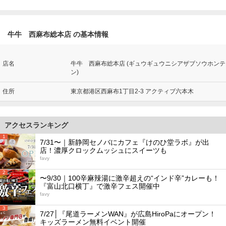
牛牛 西麻布総本店 の基本情報
店名
牛牛 西麻布総本店 (ギュウギュウニシアザブソウホンテ
ン)
住所
東京都港区西麻布1丁目2-3 アクティブ六本木
アクセスランキング
1
7/31〜｜新静岡セノバにカフェ『けのひ堂ラボ』が出
店！濃厚クロックムッシュにスイーツも
favy
2
〜9/30｜100辛麻辣湯に激辛超えの“インド辛”カレーも！
『富山北口横丁』で激辛フェス開催中
favy
3
7/27│『尾道ラーメンWAN』が広島HiroPaにオープン！
キッズラーメン無料イベント開催