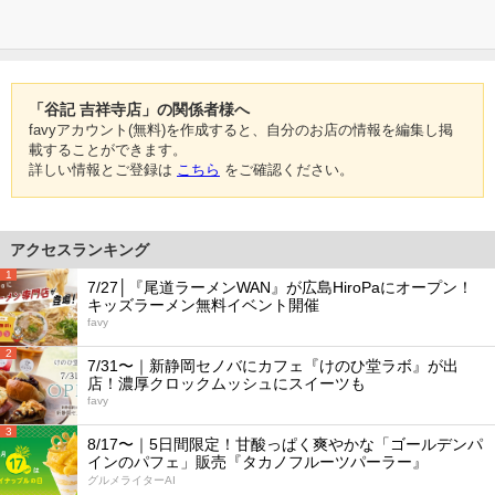
「谷記 吉祥寺店」の関係者様へ
favyアカウント(無料)を作成すると、自分のお店の情報を編集し掲
載することができます。
詳しい情報とご登録は
こちら
をご確認ください。
アクセスランキング
1
7/27│『尾道ラーメンWAN』が広島HiroPaにオープン！
キッズラーメン無料イベント開催
favy
2
7/31〜｜新静岡セノバにカフェ『けのひ堂ラボ』が出
店！濃厚クロックムッシュにスイーツも
favy
3
8/17〜｜5日間限定！甘酸っぱく爽やかな「ゴールデンパ
インのパフェ」販売『タカノフルーツパーラー』
グルメライターAI