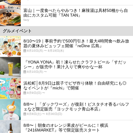
5
富山｜一度食べたらやみつき！麻辣湯は具材50種から自
由にカスタム可能『TAN TAN』
favy
グルメイベント
8/10〜19｜事前予約で500円引き！最大4時間食べ飲み放
題の夏休みビュッフェ開催『reDine 広島』
8月10日(月) 〜 8月19日(水)
『YONA YONA』初！凍らせたクラフトビール「すだッ
シー」が販売中！果汁入りで爽やかな一杯
8月10日(月) 〜
浜松町│8月9日は親子でピザ作り体験！自由研究にも◎
なイベントが『michi』で開催
8月9日(日) 〜
8/8〜｜「ダックワーズ」が復刻！ピスタチオ香るパルフ
ェなど限定販売『ヨックモック青山本店』
8月8日(土) 〜 8月30日(日)
8/8〜｜朝食のオレンジ果皮がビールに！横浜
『2416MARKET』等で限定販売スタート