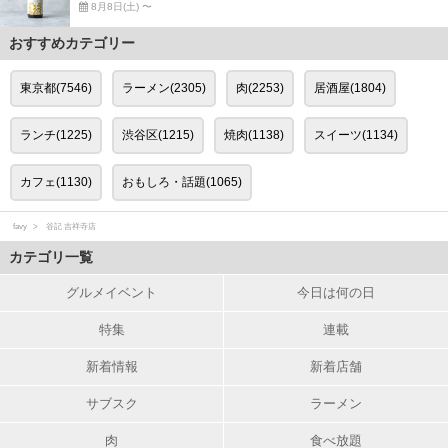
8月8日(土) 〜
おすすめカテゴリー
東京都(7546)
ラーメン(2305)
肉(2253)
居酒屋(1804)
ランチ(1225)
渋谷区(1215)
焼肉(1138)
スイーツ(1134)
カフェ(1130)
おもしろ・話題(1065)
favy
谷記 吉祥寺店
カテゴリ一覧
グルメイベント
今日は何の日
特集
連載
新着情報
新着店舗
サブスク
ラーメン
肉
食べ放題