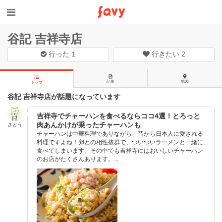
谷記 吉祥寺店
行った
1
行きたい
2
記事
地図
トップ
谷記 吉祥寺店が話題になっています
吉祥寺でチャーハンを食べるならココ4選！とろっと
肉あんかけが乗ったチャーハンも
さとう
チャーハンは中華料理でありながら、昔から日本人に愛される
料理ですよね！卵との相性抜群で、ついついラーメンと一緒に
食べてしまいます。その中でも吉祥寺にはおいしいチャーハン
のお店がたくさんあります。...