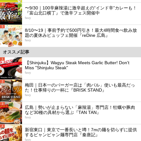
4
〜9/30｜100辛麻辣湯に激辛超えの“インド辛”カレーも！
『富山北口横丁』で激辛フェス開催中
favy
5
8/10〜19｜事前予約で500円引き！最大4時間食べ飲み放
題の夏休みビュッフェ開催『reDine 広島』
favy
オススメ記事
1
【Shinjuku】Wagyu Steak Meets Garlic Butter! Don't
Miss "Shinjuku Steak"
favy
2
梅田｜日本一のバーガー店は「肉バル」使いも最高だっ
た！仕事帰りの一杯に『BRISK STAND』
favy
3
広島｜勢いが止まらない「麻辣湯」専門店！牡蠣や豚肉
など30種の具材から選ぶ『TAN TAN』
favy
4
新宿東口｜東京で一番長いと噂！7mの麺を切らずに提供
するビャンビャン麺専門店『秦唐記』
favy