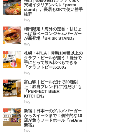
穴場イタリアンバル『pasta
stand』。長居もOKで使い勝手
抜群
favy
2
梅田限定！海外の定番・甘じょ
っぱ系ベーコンジャムバーガー
が新登場『BRISK STAND』
favy
3
札幌・4PLA｜常時100種以上の
クラフトビールが揃う！自分で
手にとって飲み比べもできる
『クラフトビール100』
favy
4
富山駅｜ビールだけで20種以
上！独自ブレンドに“泡だけ”も
『PERFECT BEER
KITCHEN』
favy
5
新宿｜日本一のグルメバーガー
からスイーツまで！個性的な10
店が集うフードホール『reDine
新宿』
favy