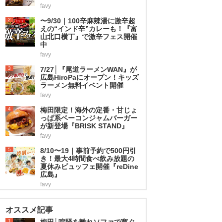
favy
2
〜9/30｜100辛麻辣湯に激辛超
えの“インド辛”カレーも！『富
山北口横丁』で激辛フェス開催
中
favy
3
7/27│『尾道ラーメンWAN』が
広島HiroPaにオープン！キッズ
ラーメン無料イベント開催
favy
4
梅田限定！海外の定番・甘じょ
っぱ系ベーコンジャムバーガー
が新登場『BRISK STAND』
favy
5
8/10〜19｜事前予約で500円引
き！最大4時間食べ飲み放題の
夏休みビュッフェ開催『reDine
広島』
favy
オススメ記事
1
梅田│喧騒を離れソファで寛ぐ