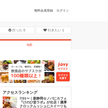
無料会員登録
ログイン
行った
0
行きたい
1
地図
アクセスランキング
1
7/31〜｜新静岡セノバにカフェ
『けのひ堂ラボ』が出店！濃厚
クロックムッシュにスイーツも