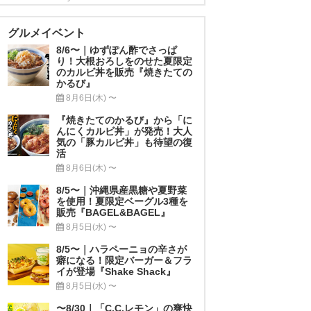
グルメイベント
8/6〜｜ゆずぽん酢でさっぱ
り！大根おろしをのせた夏限定
のカルビ丼を販売『焼きたての
かるび』
8月6日(木) 〜
『焼きたてのかるび』から「に
んにくカルビ丼」が発売！大人
気の「豚カルビ丼」も待望の復
活
8月6日(木) 〜
8/5〜｜沖縄県産黒糖や夏野菜
を使用！夏限定ベーグル3種を
販売『BAGEL&BAGEL』
8月5日(水) 〜
8/5〜｜ハラペーニョの辛さが
癖になる！限定バーガー＆フラ
イが登場『Shake Shack』
8月5日(水) 〜
〜8/30｜「C.C.レモン」の爽快