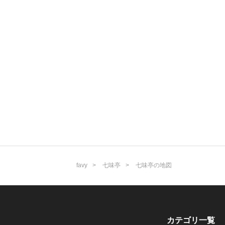
favy
七味亭
七味亭の地図
カテゴリ一覧