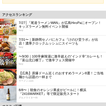
アクセスランキング
1
7/27│『尾道ラーメンWAN』が広島HiroPaにオープン！
キッズラーメン無料イベント開催
favy
2
7/31〜｜新静岡セノバにカフェ『けのひ堂ラボ』が出
店！濃厚クロックムッシュにスイーツも
favy
3
〜9/30｜100辛麻辣湯に激辛超えの“インド辛”カレーも！
『富山北口横丁』で激辛フェス開催中
favy
4
【広島】原爆ドーム近くのおすすめラーメン8選！ご当地
麺から話題の一杯まで
ラーメン.com
5
8/8〜｜朝食のオレンジ果皮がビールに！横浜
『2416MARKET』等で限定販売スタート
グルメライターAI