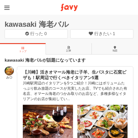
kawasaki 海老バル
行った
0
行きたい
1
記事
地図
トップ
kawasaki 海老バルが話題になっています
【川崎】活きオマール海老に子羊、生パスタに石窯ピ
ザも！駅周辺で行くべきイタリアン5選
み◎
川崎駅周辺のイタリアンを5つご紹介！川崎にはボリュームた
っぷり飲み放題のコースが充実したお店、TVでも紹介された有
名店、オマール海老のつかみ取りのお店など、多種多様なイタ
リアンのお店が集結してい...