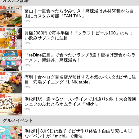
オススメ記事
1
富山｜一度食べたらやみつき！麻辣湯は具材50種から自
由にカスタム可能『TAN TAN』
favy
2
月額2980円で毎本半額！『クラフトビール100』のちょ
い飲みサブスクに注目
favy
3
『reDine広島』で食べたいランチ8選！唐揚げ定食からラ
ーメン、海鮮丼、麻辣湯も！
favy
4
有明｜食べログ百名店が監修する本気のパスタ&ピザに注
目！穴場ダイニング『LINK table』
favy
5
浜松町駅｜選べるソース×ライスで14通りの味！大会優勝
シェフのふわとろオムライス『Michi』
favy
グルメイベント
浜松町│8月9日は親子でピザ作り体験！自由研究にも◎
なイベントが『michi』で開催