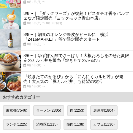
8月9日(日) 〜
8/8〜｜「ダックワーズ」が復刻！ピスタチオ香るパルフ
ェなど限定販売『ヨックモック青山本店』
8月8日(土) 〜 8月30日(日)
8/8〜｜朝食のオレンジ果皮がビールに！横浜
『2416MARKET』等で限定販売スタート
8月8日(土) 〜
8/6〜｜ゆずぽん酢でさっぱり！大根おろしをのせた夏限
定のカルビ丼を販売『焼きたてのかるび』
8月6日(木) 〜
『焼きたてのかるび』から「にんにくカルビ丼」が発
売！大人気の「豚カルビ丼」も待望の復活
8月6日(木) 〜
おすすめカテゴリー
東京都(7546)
ラーメン(2305)
肉(2253)
居酒屋(1804)
ランチ(1225)
渋谷区(1215)
焼肉(1138)
カフェ(1130)