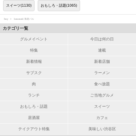
スイーツ(1130)
おもしろ・話題(1065)
favy
kawasaki 海老バル
カテゴリ一覧
グルメイベント
今日は何の日
特集
連載
新着情報
新着店舗
サブスク
ラーメン
肉
食べ放題
ランチ
ご当地グルメ
おもしろ・話題
スイーツ
居酒屋
カフェ
テイクアウト特集
美味しい渋谷区