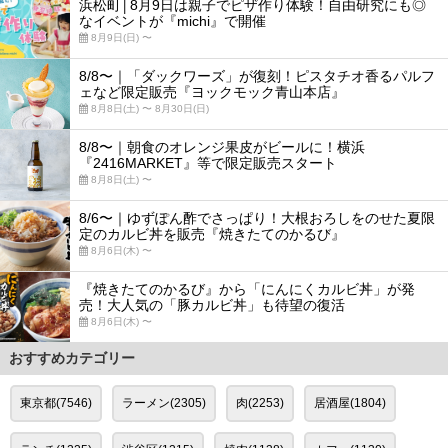
浜松町│8月9日は親子でピザ作り体験！自由研究にも◎
なイベントが『michi』で開催
8月9日(日) 〜
8/8〜｜「ダックワーズ」が復刻！ピスタチオ香るパルフ
ェなど限定販売『ヨックモック青山本店』
8月8日(土) 〜 8月30日(日)
8/8〜｜朝食のオレンジ果皮がビールに！横浜
『2416MARKET』等で限定販売スタート
8月8日(土) 〜
8/6〜｜ゆずぽん酢でさっぱり！大根おろしをのせた夏限
定のカルビ丼を販売『焼きたてのかるび』
8月6日(木) 〜
『焼きたてのかるび』から「にんにくカルビ丼」が発
売！大人気の「豚カルビ丼」も待望の復活
8月6日(木) 〜
おすすめカテゴリー
東京都(7546)
ラーメン(2305)
肉(2253)
居酒屋(1804)