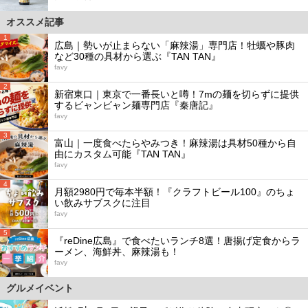
オススメ記事
1
広島｜勢いが止まらない「麻辣湯」専門店！牡蠣や豚肉
など30種の具材から選ぶ『TAN TAN』
favy
2
新宿東口｜東京で一番長いと噂！7mの麺を切らずに提供
するビャンビャン麺専門店『秦唐記』
favy
3
富山｜一度食べたらやみつき！麻辣湯は具材50種から自
由にカスタム可能『TAN TAN』
favy
4
月額2980円で毎本半額！『クラフトビール100』のちょ
い飲みサブスクに注目
favy
5
『reDine広島』で食べたいランチ8選！唐揚げ定食からラ
ーメン、海鮮丼、麻辣湯も！
favy
グルメイベント