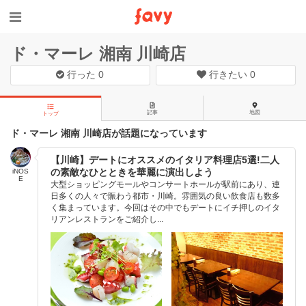
ド・マーレ 湘南 川崎店
行った
0
行きたい
0
記事
地図
トップ
ド・マーレ 湘南 川崎店が話題になっています
【川崎】デートにオススメのイタリア料理店5選!二人
の素敵なひとときを華麗に演出しよう
iNOS
E
大型ショッピングモールやコンサートホールが駅前にあり、連
日多くの人々で賑わう都市・川崎。雰囲気の良い飲食店も数多
く集まっています。今回はその中でもデートにイチ押しのイタ
リアンレストランをご紹介し...