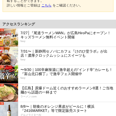
載することができます。
詳しい情報とご登録は
こちら
をご確認ください。
アクセスランキング
1
7/27│『尾道ラーメンWAN』が広島HiroPaにオープン！
キッズラーメン無料イベント開催
favy
2
7/31〜｜新静岡セノバにカフェ『けのひ堂ラボ』が出
店！濃厚クロックムッシュにスイーツも
favy
3
〜9/30｜100辛麻辣湯に激辛超えの“インド辛”カレーも！
『富山北口横丁』で激辛フェス開催中
favy
4
【広島】原爆ドーム近くのおすすめラーメン8選！ご当地
麺から話題の一杯まで
ラーメン.com
5
8/8〜｜朝食のオレンジ果皮がビールに！横浜
『2416MARKET』等で限定販売スタート
グルメライターAI