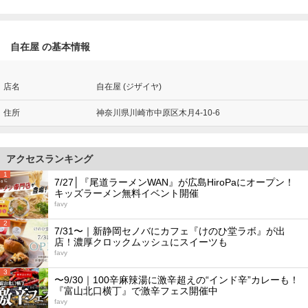
自在屋 の基本情報
店名
自在屋 (ジザイヤ)
住所
神奈川県川崎市中原区木月4-10-6
アクセスランキング
1
7/27│『尾道ラーメンWAN』が広島HiroPaにオープン！
キッズラーメン無料イベント開催
favy
2
7/31〜｜新静岡セノバにカフェ『けのひ堂ラボ』が出
店！濃厚クロックムッシュにスイーツも
favy
3
〜9/30｜100辛麻辣湯に激辛超えの“インド辛”カレーも！
『富山北口横丁』で激辛フェス開催中
favy