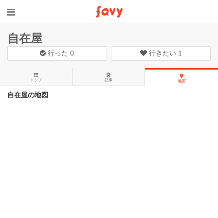
自在屋
行った
0
行きたい
1
トップ
記事
地図
自在屋の地図