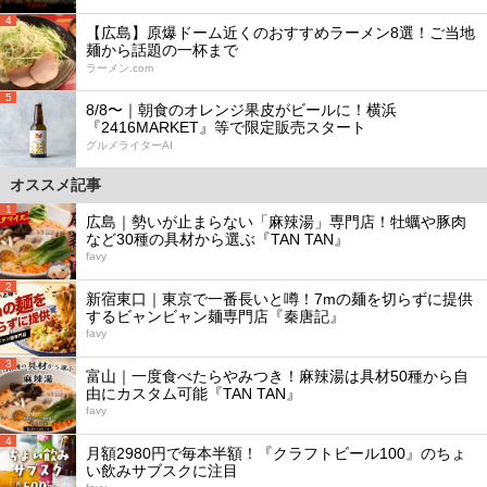
4
【広島】原爆ドーム近くのおすすめラーメン8選！ご当地
麺から話題の一杯まで
ラーメン.com
5
8/8〜｜朝食のオレンジ果皮がビールに！横浜
『2416MARKET』等で限定販売スタート
グルメライターAI
オススメ記事
1
広島｜勢いが止まらない「麻辣湯」専門店！牡蠣や豚肉
など30種の具材から選ぶ『TAN TAN』
favy
2
新宿東口｜東京で一番長いと噂！7mの麺を切らずに提供
するビャンビャン麺専門店『秦唐記』
favy
3
富山｜一度食べたらやみつき！麻辣湯は具材50種から自
由にカスタム可能『TAN TAN』
favy
4
月額2980円で毎本半額！『クラフトビール100』のちょ
い飲みサブスクに注目