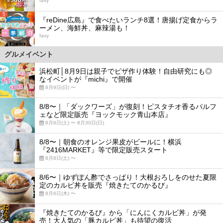
favy
5
『reDine広島』で食べたいランチ8選！唐揚げ定食からラ
ーメン、海鮮丼、麻辣湯も！
favy
グルメイベント
浜松町│8月9日は親子でピザ作り体験！自由研究にも◎
なイベントが『michi』で開催
8月9日(日) 〜
8/8〜｜「ダックワーズ」が復刻！ピスタチオ香るパルフ
ェなど限定販売『ヨックモック青山本店』
8月8日(土) 〜 8月30日(日)
8/8〜｜朝食のオレンジ果皮がビールに！横浜
『2416MARKET』等で限定販売スタート
8月8日(土) 〜
8/6〜｜ゆずぽん酢でさっぱり！大根おろしをのせた夏限
定のカルビ丼を販売『焼きたてのかるび』
8月6日(木) 〜
『焼きたてのかるび』から「にんにくカルビ丼」が発
売！大人気の「豚カルビ丼」も待望の復活