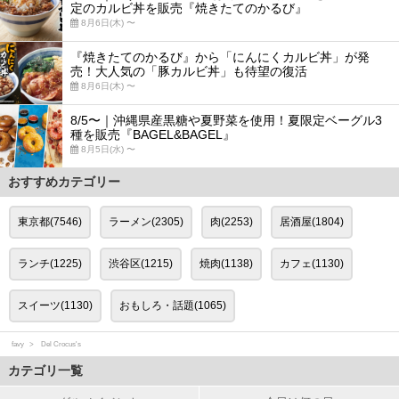
定のカルビ丼を販売『焼きたてのかるび』
8月6日(木) 〜
『焼きたてのかるび』から「にんにくカルビ丼」が発
売！大人気の「豚カルビ丼」も待望の復活
8月6日(木) 〜
8/5〜｜沖縄県産黒糖や夏野菜を使用！夏限定ベーグル3
種を販売『BAGEL&BAGEL』
8月5日(水) 〜
おすすめカテゴリー
東京都(7546)
ラーメン(2305)
肉(2253)
居酒屋(1804)
ランチ(1225)
渋谷区(1215)
焼肉(1138)
カフェ(1130)
スイーツ(1130)
おもしろ・話題(1065)
favy
Del Crocus's
カテゴリ一覧