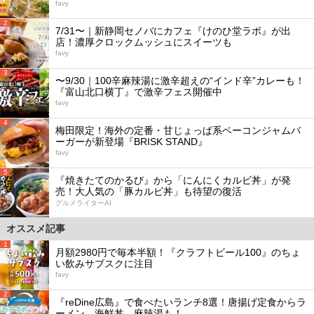
favy
2
7/31〜｜新静岡セノバにカフェ『けのひ堂ラボ』が出
店！濃厚クロックムッシュにスイーツも
favy
3
〜9/30｜100辛麻辣湯に激辛超えの“インド辛”カレーも！
『富山北口横丁』で激辛フェス開催中
favy
4
梅田限定！海外の定番・甘じょっぱ系ベーコンジャムバ
ーガーが新登場『BRISK STAND』
favy
5
『焼きたてのかるび』から「にんにくカルビ丼」が発
売！大人気の「豚カルビ丼」も待望の復活
グルメライターAI
オススメ記事
1
月額2980円で毎本半額！『クラフトビール100』のちょ
い飲みサブスクに注目
favy
2
『reDine広島』で食べたいランチ8選！唐揚げ定食からラ
ーメン、海鮮丼、麻辣湯も！