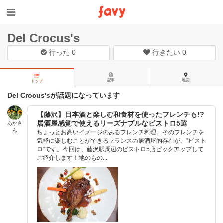
Del Crocus's
行った
0
行きたい
0
記事
地図
トップ
Del Crocus'sが話題になっています
【藤沢】日本酒と楽しむ和食材を使ったフレンチも!?
居酒屋感覚で使えるリーズナブルなビストロ5選
あかさ
ん
ちょっとお高いイメージのあるフレンチ料理。そのフレンチを
気軽に楽しむことができるフランスの居酒屋的存在が、”ビスト
ロ”です。今回は、藤沢駅周辺のビストロ5店ピックアップして
ご紹介します！地のもの...