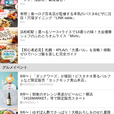
favy
3
有明｜食べログ百名店が監修する本気のパスタ&ピザに注
目！穴場ダイニング『LINK table』
favy
4
浜松町駅｜選べるソース×ライスで14通りの味！大会優勝
シェフのふわとろオムライス『Michi』
favy
5
【初心者必見】札幌・4PLAの『大通バル』を攻略！移動
ゼロでハシゴ飯を楽しむ完全ガイド
favy
グルメイベント
8/8〜｜「ダックワーズ」が復刻！ピスタチオ香るパルフ
ェなど限定販売『ヨックモック青山本店』
8月8日(土) 〜 8月30日(日)
8/8〜｜朝食のオレンジ果皮がビールに！横浜
『2416MARKET』等で限定販売スタート
8月8日(土) 〜
8/6〜｜ゆずぽん酢でさっぱり！大根おろしをのせた夏限