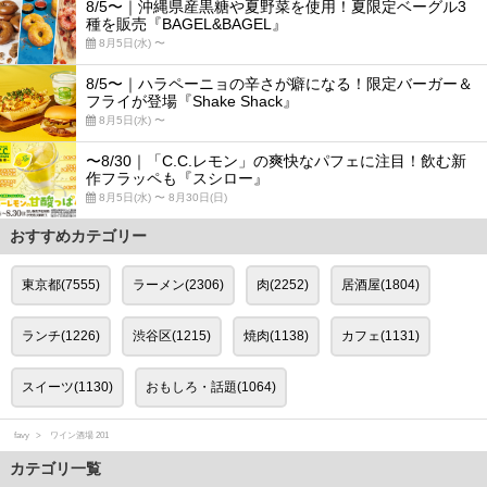
8/5〜｜沖縄県産黒糖や夏野菜を使用！夏限定ベーグル3
種を販売『BAGEL&BAGEL』
8月5日(水) 〜
8/5〜｜ハラペーニョの辛さが癖になる！限定バーガー＆
フライが登場『Shake Shack』
8月5日(水) 〜
〜8/30｜「C.C.レモン」の爽快なパフェに注目！飲む新
作フラッペも『スシロー』
8月5日(水) 〜 8月30日(日)
おすすめカテゴリー
東京都(7555)
ラーメン(2306)
肉(2252)
居酒屋(1804)
ランチ(1226)
渋谷区(1215)
焼肉(1138)
カフェ(1131)
スイーツ(1130)
おもしろ・話題(1064)
favy
ワイン酒場 201
カテゴリ一覧