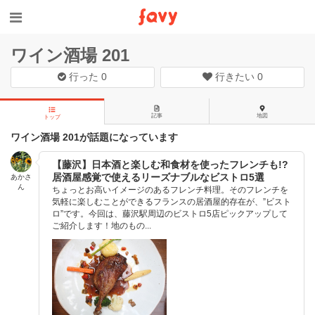
ワイン酒場 201
行った
0
行きたい
0
記事
地図
トップ
ワイン酒場 201が話題になっています
【藤沢】日本酒と楽しむ和食材を使ったフレンチも!?
居酒屋感覚で使えるリーズナブルなビストロ5選
あかさ
ん
ちょっとお高いイメージのあるフレンチ料理。そのフレンチを
気軽に楽しむことができるフランスの居酒屋的存在が、”ビスト
ロ”です。今回は、藤沢駅周辺のビストロ5店ピックアップして
ご紹介します！地のもの...