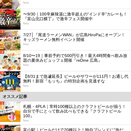
favy
2
〜9/30｜100辛麻辣湯に激辛超えの“インド辛”カレーも！
『富山北口横丁』で激辛フェス開催中
favy
3
7/27│『尾道ラーメンWAN』が広島HiroPaにオープン！
キッズラーメン無料イベント開催
favy
4
8/10〜19｜事前予約で500円引き！最大4時間食べ飲み放
題の夏休みビュッフェ開催『reDine 広島』
favy
5
【8/31まで急遽延長】ビールやサワーが111円！お通し代
無料！新宿『もッち』の特別企画を見逃すな
favy
オススメ記事
1
札幌・4PLA｜常時100種以上のクラフトビールが揃う！
自分で手にとって飲み比べもできる『クラフトビール
100』
favy
2
富山駅｜ビールだけで20種以上！独自ブレンドに“泡だ