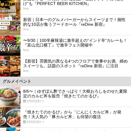
け”も『PERFECT BEER KITCHEN』
favy
3
新宿｜日本一のグルメバーガーからスイーツまで！個性
的な10店が集うフードホール『reDine 新宿』
favy
4
〜9/30｜100辛麻辣湯に激辛超えの“インド辛”カレーも！
『富山北口横丁』で激辛フェス開催中
favy
5
【新宿】雰囲気の異なる4つのフロアで食事やお酒、締め
スイーツも。話題のスポット『reDine 新宿』に注目
favy
グルメイベント
8/6〜｜ゆずぽん酢でさっぱり！大根おろしをのせた夏限
定のカルビ丼を販売『焼きたてのかるび』
8月6日(木) 〜
『焼きたてのかるび』から「にんにくカルビ丼」が発
売！大人気の「豚カルビ丼」も待望の復活
8月6日(木) 〜