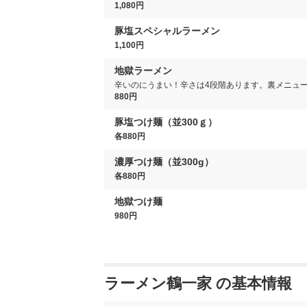
1,080円
豚塩スペシャルラーメン
1,100円
地獄ラーメン
辛いのにうまい！辛さは4段階あります。裏メニュ
880円
豚塩つけ麺（並300ｇ）
各880円
濃厚つけ麺（並300g）
各880円
地獄つけ麺
980円
ラーメン鶴一家 の基本情報