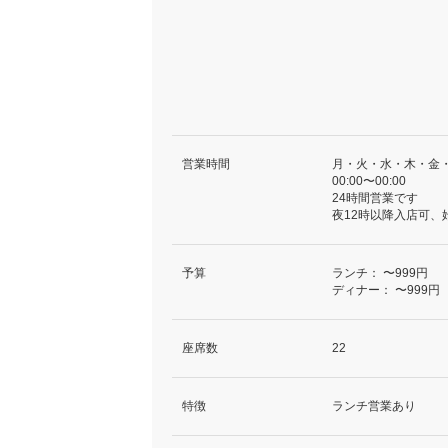
営業時間
月・火・水・木・金
00:00〜00:00
24時間営業です
夜12時以降入店可、
予算
ランチ：
〜999円
ディナー：
〜999円
座席数
22
特徴
ランチ営業あり