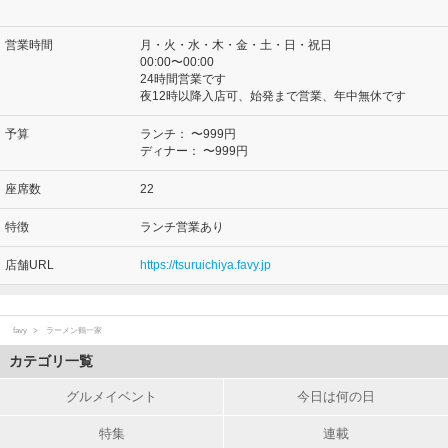
営業時間
月・火・水・木・金・土・日・祝日
00:00〜00:00
24時間営業です
夜12時以降入店可、始発まで営業、年中無休です
予算
ランチ：
〜999円
ディナー：
〜999円
座席数
22
特徴
ランチ営業あり
店舗URL
https://tsuruichiya.favy.jp
favy
ラーメン鶴一家
カテゴリ一覧
グルメイベント
今日は何の日
特集
連載