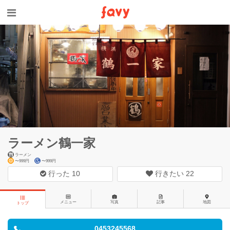
ラーメン鶴一家
ラーメン
〜999円
〜999円
行った
10
行きたい
22
メニュー
写真
記事
地図
トップ
0453245568