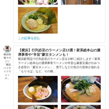
この記事を読む
【横浜】行列必至のラーメン店13選！家系総本山の濃
厚豚骨や“辛旨”蒙古タンメンも！
横浜情
報マガ
横浜駅周辺で行列必至のラーメン店を14軒ご紹介します！家系
ジン
ラーメン総本山の濃厚豚骨ラーメンや辛旨な麻婆豆腐がやみつ
「横浜
き必至の「蒙古タンメン」、煮干しなどの魚介の旨味が溢れる
ベイサ
「もりそば」など、その種...
イドウ
ォッ
チ」