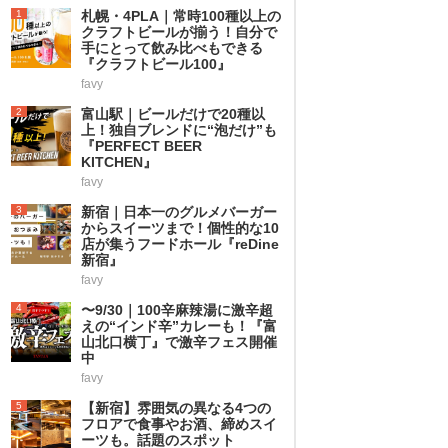
1
札幌・4PLA｜常時100種以上の
クラフトビールが揃う！自分で
手にとって飲み比べもできる
『クラフトビール100』
favy
2
富山駅｜ビールだけで20種以
上！独自ブレンドに“泡だけ”も
『PERFECT BEER
KITCHEN』
favy
3
新宿｜日本一のグルメバーガー
からスイーツまで！個性的な10
店が集うフードホール『reDine
新宿』
favy
4
〜9/30｜100辛麻辣湯に激辛超
えの“インド辛”カレーも！『富
山北口横丁』で激辛フェス開催
中
favy
5
【新宿】雰囲気の異なる4つの
フロアで食事やお酒、締めスイ
ーツも。話題のスポット