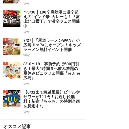
favy
2
〜9/30｜100辛麻辣湯に激辛超
えの“インド辛”カレーも！『富
山北口横丁』で激辛フェス開催
中
favy
3
7/27│『尾道ラーメンWAN』が
広島HiroPaにオープン！キッズ
ラーメン無料イベント開催
favy
4
8/10〜19｜事前予約で500円引
き！最大4時間食べ飲み放題の
夏休みビュッフェ開催『reDine
広島』
favy
5
【8/31まで急遽延長】ビールや
サワーが111円！お通し代無
料！新宿『もッち』の特別企画
を見逃すな
favy
オススメ記事