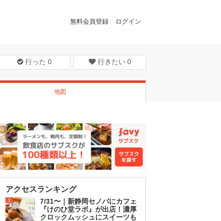
無料会員登録
ログイン
行った
0
行きたい
0
地図
アクセスランキング
1
7/31〜｜新静岡セノバにカフェ
『けのひ堂ラボ』が出店！濃厚
クロックムッシュにスイーツも