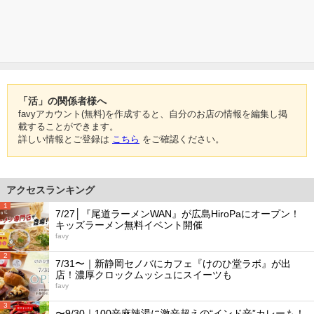
「活」の関係者様へ
favyアカウント(無料)を作成すると、自分のお店の情報を編集し掲
載することができます。
詳しい情報とご登録は
こちら
をご確認ください。
アクセスランキング
1
7/27│『尾道ラーメンWAN』が広島HiroPaにオープン！
キッズラーメン無料イベント開催
favy
2
7/31〜｜新静岡セノバにカフェ『けのひ堂ラボ』が出
店！濃厚クロックムッシュにスイーツも
favy
3
〜9/30｜100辛麻辣湯に激辛超えの“インド辛”カレーも！