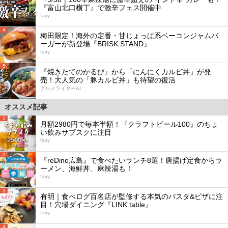
『富山北口横丁』で激辛フェス開催中
favy
4
梅田限定！海外の定番・甘じょっぱ系ベーコンジャムバ
ーガーが新登場『BRISK STAND』
favy
5
『焼きたてのかるび』から「にんにくカルビ丼」が発
売！大人気の「豚カルビ丼」も待望の復活
グルメライターAI
オススメ記事
1
月額2980円で毎本半額！『クラフトビール100』のちょ
い飲みサブスクに注目
favy
2
『reDine広島』で食べたいランチ8選！唐揚げ定食からラ
ーメン、海鮮丼、麻辣湯も！
favy
3
有明｜食べログ百名店が監修する本気のパスタ&ピザに注
目！穴場ダイニング『LINK table』
favy
4