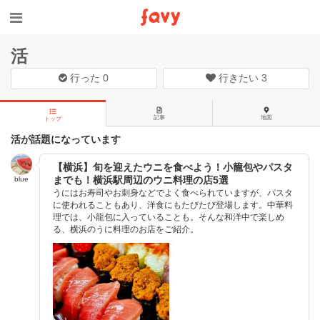
活
行った
0
行きたい
3
記事
地図
トップ
活が話題になっています
【横浜】旬を迎えたウニを食べよう！小籠包やパスタ
までも！横浜駅周辺のウニ料理の店5選
blue
うにはお寿司やお刺身などでよく食べられていますが、パスタ
に使われることもあり、洋食にもたびたび登場します。中華料
理では、小龍包に入っていることも。そんな和洋中で楽しめ
る、横浜のうに料理のお店をご紹介。