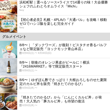
浜松町駅｜選べるソース×ライスで14通りの味！大会優勝
シェフのふわとろオムライス『Michi』
favy
5
【初心者必見】札幌・4PLAの『大通バル』を攻略！移動
ゼロでハシゴ飯を楽しむ完全ガイド
favy
グルメイベント
8/8〜｜「ダックワーズ」が復刻！ピスタチオ香るパルフ
ェなど限定販売『ヨックモック青山本店』
8月8日(土) 〜 8月30日(日)
8/8〜｜朝食のオレンジ果皮がビールに！横浜
『2416MARKET』等で限定販売スタート
8月8日(土) 〜
8/6〜｜ゆずぽん酢でさっぱり！大根おろしをのせた夏限
定のカルビ丼を販売『焼きたてのかるび』
8月6日(木) 〜
『焼きたてのかるび』から「にんにくカルビ丼」が発
売！大人気の「豚カルビ丼」も待望の復活
8月6日(木) 〜