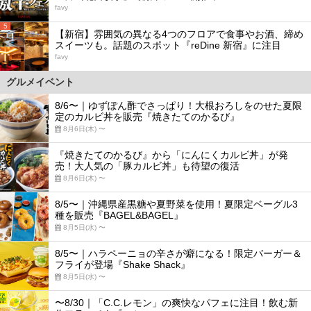
favy
5
【新宿】雰囲気の異なる4つのフロアで食事やお酒、締め
スイーツも。話題のスポット『reDine 新宿』に注目
favy
グルメイベント
8/6〜｜ゆずぽん酢でさっぱり！大根おろしをのせた夏限
定のカルビ丼を販売『焼きたてのかるび』
8月6日(木) 〜
『焼きたてのかるび』から「にんにくカルビ丼」が発
売！大人気の「豚カルビ丼」も待望の復活
8月6日(木) 〜
8/5〜｜沖縄県産黒糖や夏野菜を使用！夏限定ベーグル3
種を販売『BAGEL&BAGEL』
8月5日(水) 〜
8/5〜｜ハラペーニョの辛さが癖になる！限定バーガー＆
フライが登場『Shake Shack』
8月5日(水) 〜
〜8/30｜「C.C.レモン」の爽快なパフェに注目！飲む新