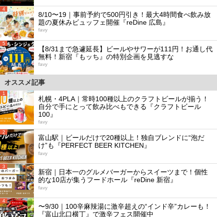
4
8/10〜19｜事前予約で500円引き！最大4時間食べ飲み放
題の夏休みビュッフェ開催『reDine 広島』
favy
5
【8/31まで急遽延長】ビールやサワーが111円！お通し代
無料！新宿『もッち』の特別企画を見逃すな
favy
オススメ記事
1
札幌・4PLA｜常時100種以上のクラフトビールが揃う！
自分で手にとって飲み比べもできる『クラフトビール
100』
favy
2
富山駅｜ビールだけで20種以上！独自ブレンドに“泡だ
け”も『PERFECT BEER KITCHEN』
favy
3
新宿｜日本一のグルメバーガーからスイーツまで！個性
的な10店が集うフードホール『reDine 新宿』
favy
4
〜9/30｜100辛麻辣湯に激辛超えの“インド辛”カレーも！
『富山北口横丁』で激辛フェス開催中