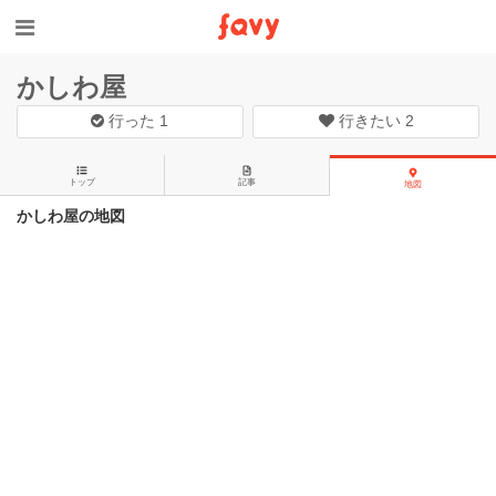
かしわ屋
行った
1
行きたい
2
トップ
記事
地図
かしわ屋の地図