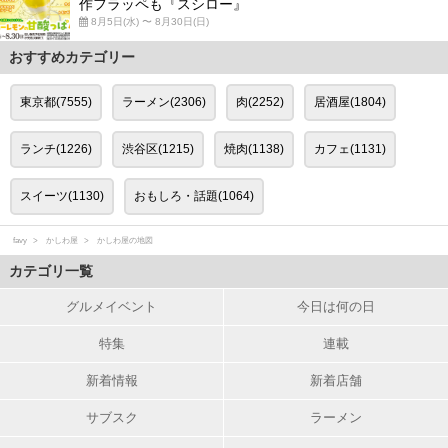
作フラッペも『スシロー』
8月5日(水) 〜 8月30日(日)
おすすめカテゴリー
東京都(7555)
ラーメン(2306)
肉(2252)
居酒屋(1804)
ランチ(1226)
渋谷区(1215)
焼肉(1138)
カフェ(1131)
スイーツ(1130)
おもしろ・話題(1064)
favy
かしわ屋
かしわ屋の地図
カテゴリ一覧
グルメイベント
今日は何の日
特集
連載
新着情報
新着店舗
サブスク
ラーメン