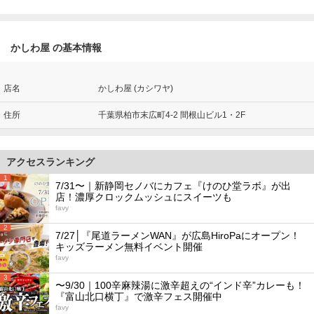
かしわ屋 の基本情報
店名
かしわ屋 (カシワヤ)
住所
千葉県柏市末広町4-2 間根山ビル1・2F
アクセスランキング
1
7/31〜｜新静岡セノバにカフェ『けのひ堂ラボ』が出
店！濃厚クロックムッシュにスイーツも
favy
2
7/27│『尾道ラーメンWAN』が広島HiroPaにオープン！
キッズラーメン無料イベント開催
favy
3
〜9/30｜100辛麻辣湯に激辛超えの“インド辛”カレーも！
『富山北口横丁』で激辛フェス開催中
favy