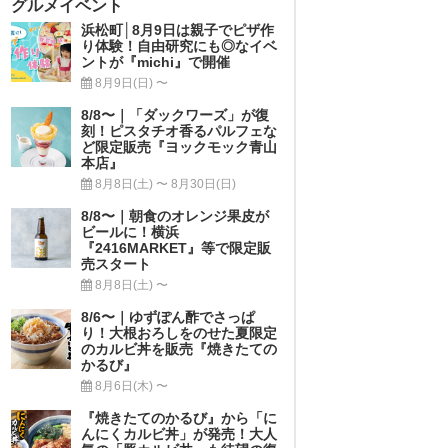
グルメイベント
浜松町│8月9日は親子でピザ作
り体験！自由研究にも◎なイベ
ントが『michi』で開催
8月9日(日) 〜
8/8〜｜「ダックワーズ」が復
刻！ピスタチオ香るパルフェな
ど限定販売『ヨックモック青山
本店』
8月8日(土) 〜 8月30日(日)
8/8〜｜朝食のオレンジ果皮が
ビールに！横浜
『2416MARKET』等で限定販
売スタート
8月8日(土) 〜
8/6〜｜ゆずぽん酢でさっぱ
り！大根おろしをのせた夏限定
のカルビ丼を販売『焼きたての
かるび』
8月6日(木) 〜
『焼きたてのかるび』から「に
んにくカルビ丼」が発売！大人