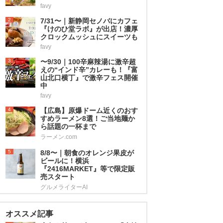
favy
2
7/31〜｜新静岡セノバにカフェ
『けのひ堂ラボ』が出店！濃厚
クロックムッシュにスイーツも
favy
3
〜9/30｜100辛麻辣湯に激辛超
えの“インド辛”カレーも！『富
山北口横丁』で激辛フェス開催
中
favy
4
【広島】原爆ドーム近くのおす
すめラーメン8選！ご当地麺か
ら話題の一杯まで
ラーメン.com
5
8/8〜｜朝食のオレンジ果皮が
ビールに！横浜
『2416MARKET』等で限定販
売スタート
グルメライターAI
オススメ記事