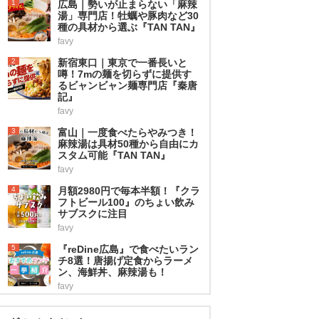
1
広島｜勢いが止まらない「麻辣
湯」専門店！牡蠣や豚肉など30
種の具材から選ぶ『TAN TAN』
favy
2
新宿東口｜東京で一番長いと
噂！7mの麺を切らずに提供す
るビャンビャン麺専門店『秦唐
記』
favy
3
富山｜一度食べたらやみつき！
麻辣湯は具材50種から自由にカ
スタム可能『TAN TAN』
favy
4
月額2980円で毎本半額！『クラ
フトビール100』のちょい飲み
サブスクに注目
favy
5
『reDine広島』で食べたいラン
チ8選！唐揚げ定食からラーメ
ン、海鮮丼、麻辣湯も！
favy