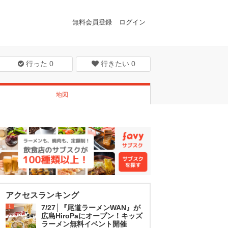
無料会員登録
ログイン
行った
0
行きたい
0
地図
アクセスランキング
1
7/27│『尾道ラーメンWAN』が
広島HiroPaにオープン！キッズ
ラーメン無料イベント開催