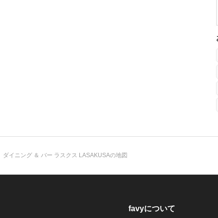
ダイニング ＆ バー ラスクス LASAKUSAの地図
favyについて