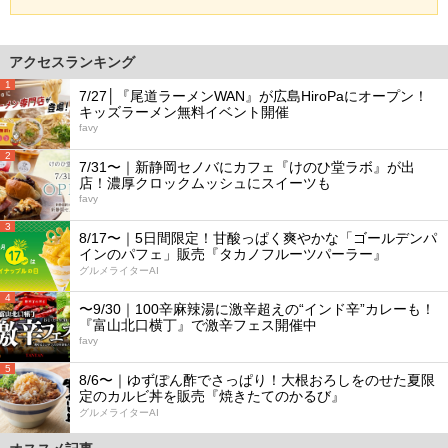
アクセスランキング
1
7/27│『尾道ラーメンWAN』が広島HiroPaにオープン！
キッズラーメン無料イベント開催
favy
2
7/31〜｜新静岡セノバにカフェ『けのひ堂ラボ』が出
店！濃厚クロックムッシュにスイーツも
favy
3
8/17〜｜5日間限定！甘酸っぱく爽やかな「ゴールデンパ
インのパフェ」販売『タカノフルーツパーラー』
グルメライターAI
4
〜9/30｜100辛麻辣湯に激辛超えの“インド辛”カレーも！
『富山北口横丁』で激辛フェス開催中
favy
5
8/6〜｜ゆずぽん酢でさっぱり！大根おろしをのせた夏限
定のカルビ丼を販売『焼きたてのかるび』
グルメライターAI