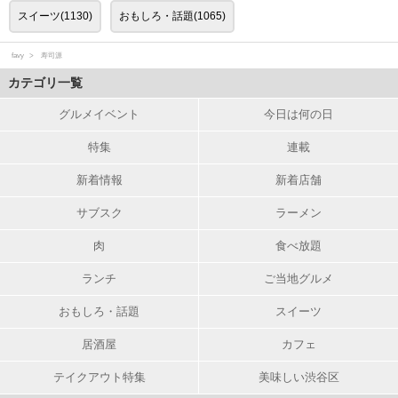
スイーツ(1130)
おもしろ・話題(1065)
favy
寿司源
カテゴリ一覧
グルメイベント
今日は何の日
特集
連載
新着情報
新着店舗
サブスク
ラーメン
肉
食べ放題
ランチ
ご当地グルメ
おもしろ・話題
スイーツ
居酒屋
カフェ
テイクアウト特集
美味しい渋谷区