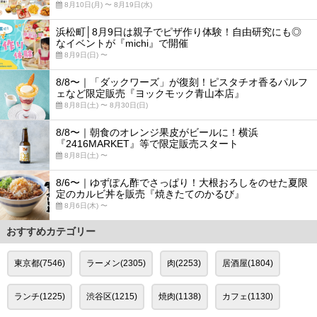
8月10日(月) 〜 8月19日(水)
浜松町│8月9日は親子でピザ作り体験！自由研究にも◎
なイベントが『michi』で開催
8月9日(日) 〜
8/8〜｜「ダックワーズ」が復刻！ピスタチオ香るパルフ
ェなど限定販売『ヨックモック青山本店』
8月8日(土) 〜 8月30日(日)
8/8〜｜朝食のオレンジ果皮がビールに！横浜
『2416MARKET』等で限定販売スタート
8月8日(土) 〜
8/6〜｜ゆずぽん酢でさっぱり！大根おろしをのせた夏限
定のカルビ丼を販売『焼きたてのかるび』
8月6日(木) 〜
おすすめカテゴリー
東京都(7546)
ラーメン(2305)
肉(2253)
居酒屋(1804)
ランチ(1225)
渋谷区(1215)
焼肉(1138)
カフェ(1130)