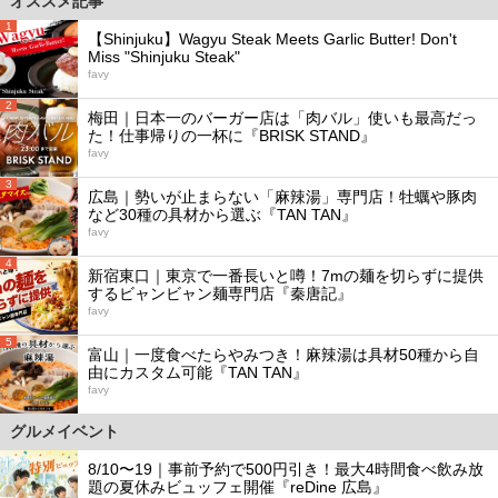
オススメ記事
1
【Shinjuku】Wagyu Steak Meets Garlic Butter! Don't
Miss "Shinjuku Steak"
favy
2
梅田｜日本一のバーガー店は「肉バル」使いも最高だっ
た！仕事帰りの一杯に『BRISK STAND』
favy
3
広島｜勢いが止まらない「麻辣湯」専門店！牡蠣や豚肉
など30種の具材から選ぶ『TAN TAN』
favy
4
新宿東口｜東京で一番長いと噂！7mの麺を切らずに提供
するビャンビャン麺専門店『秦唐記』
favy
5
富山｜一度食べたらやみつき！麻辣湯は具材50種から自
由にカスタム可能『TAN TAN』
favy
グルメイベント
8/10〜19｜事前予約で500円引き！最大4時間食べ飲み放
題の夏休みビュッフェ開催『reDine 広島』