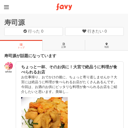
寿司源
行った
0
行きたい
0
記事
地図
トップ
寿司源が話題になっています
ちょっと一杯、そのお供に！大宮で絶品うに料理が食
べられるお店
white
お仕事帰り、おでかけの後に、ちょっと寄り道しませんか？大
宮には絶品うに料理が食べられるお店がたくさんあるんです。
今回は、お酒のお供にピッタリな料理が食べられるお店をご紹
介したいと思います。美味し...