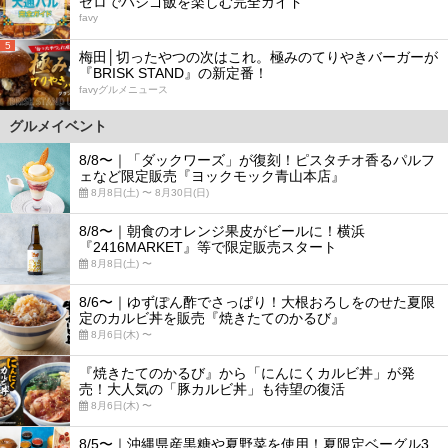
ゼロでハシゴ飯を楽しむ完全ガイド
favy
5
梅田│切ったやつの次はこれ。極みのてりやきバーガーが
『BRISK STAND』の新定番！
favyグルメニュース
グルメイベント
8/8〜｜「ダックワーズ」が復刻！ピスタチオ香るパルフ
ェなど限定販売『ヨックモック青山本店』
8月8日(土) 〜 8月30日(日)
8/8〜｜朝食のオレンジ果皮がビールに！横浜
『2416MARKET』等で限定販売スタート
8月8日(土) 〜
8/6〜｜ゆずぽん酢でさっぱり！大根おろしをのせた夏限
定のカルビ丼を販売『焼きたてのかるび』
8月6日(木) 〜
『焼きたてのかるび』から「にんにくカルビ丼」が発
売！大人気の「豚カルビ丼」も待望の復活
8月6日(木) 〜
8/5〜｜沖縄県産黒糖や夏野菜を使用！夏限定ベーグル3