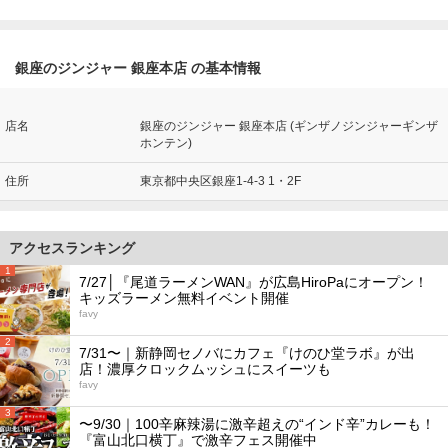
銀座のジンジャー 銀座本店 の基本情報
店名
銀座のジンジャー 銀座本店 (ギンザノジンジャーギンザ
ホンテン)
住所
東京都中央区銀座1-4-3 1・2F
アクセスランキング
1
7/27│『尾道ラーメンWAN』が広島HiroPaにオープン！
キッズラーメン無料イベント開催
favy
2
7/31〜｜新静岡セノバにカフェ『けのひ堂ラボ』が出
店！濃厚クロックムッシュにスイーツも
favy
3
〜9/30｜100辛麻辣湯に激辛超えの“インド辛”カレーも！
『富山北口横丁』で激辛フェス開催中