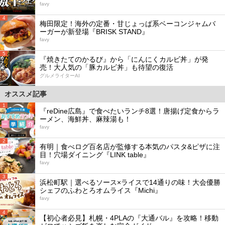
favy
4
梅田限定！海外の定番・甘じょっぱ系ベーコンジャムバ
ーガーが新登場『BRISK STAND』
favy
5
『焼きたてのかるび』から「にんにくカルビ丼」が発
売！大人気の「豚カルビ丼」も待望の復活
グルメライターAI
オススメ記事
1
『reDine広島』で食べたいランチ8選！唐揚げ定食からラ
ーメン、海鮮丼、麻辣湯も！
favy
2
有明｜食べログ百名店が監修する本気のパスタ&ピザに注
目！穴場ダイニング『LINK table』
favy
3
浜松町駅｜選べるソース×ライスで14通りの味！大会優勝
シェフのふわとろオムライス『Michi』
favy
4
【初心者必見】札幌・4PLAの『大通バル』を攻略！移動