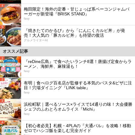
4
梅田限定！海外の定番・甘じょっぱ系ベーコンジャムバ
ーガーが新登場『BRISK STAND』
favy
5
『焼きたてのかるび』から「にんにくカルビ丼」が発
売！大人気の「豚カルビ丼」も待望の復活
グルメライターAI
オススメ記事
1
『reDine広島』で食べたいランチ8選！唐揚げ定食からラ
ーメン、海鮮丼、麻辣湯も！
favy
2
有明｜食べログ百名店が監修する本気のパスタ&ピザに注
目！穴場ダイニング『LINK table』
favy
3
浜松町駅｜選べるソース×ライスで14通りの味！大会優勝
シェフのふわとろオムライス『Michi』
favy
4
【初心者必見】札幌・4PLAの『大通バル』を攻略！移動
ゼロでハシゴ飯を楽しむ完全ガイド