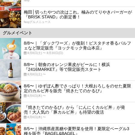
favy
5
梅田│切ったやつの次はこれ。極みのてりやきバーガーが
『BRISK STAND』の新定番！
favyグルメニュース
グルメイベント
8/8〜｜「ダックワーズ」が復刻！ピスタチオ香るパルフ
ェなど限定販売『ヨックモック青山本店』
8月8日(土) 〜 8月30日(日)
8/8〜｜朝食のオレンジ果皮がビールに！横浜
『2416MARKET』等で限定販売スタート
8月8日(土) 〜
8/6〜｜ゆずぽん酢でさっぱり！大根おろしをのせた夏限
定のカルビ丼を販売『焼きたてのかるび』
8月6日(木) 〜
『焼きたてのかるび』から「にんにくカルビ丼」が発
売！大人気の「豚カルビ丼」も待望の復活
8月6日(木) 〜
8/5〜｜沖縄県産黒糖や夏野菜を使用！夏限定ベーグル3
種を販売『BAGEL&BAGEL』