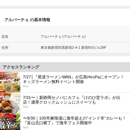
アルバーチョ の基本情報
店名
アルバーチョ (アルバーチョ)
住所
東京都新宿区西新宿2-4-1 新宿NSビル29F
アクセスランキング
1
7/27│『尾道ラーメンWAN』が広島HiroPaにオープン！
キッズラーメン無料イベント開催
favy
2
7/31〜｜新静岡セノバにカフェ『けのひ堂ラボ』が出
店！濃厚クロックムッシュにスイーツも
favy
3
〜9/30｜100辛麻辣湯に激辛超えの“インド辛”カレーも！
『富山北口横丁』で激辛フェス開催中
favy