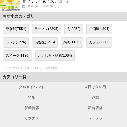
作フラッペも『スシロー』
8月5日(水) 〜 8月30日(日)
おすすめカテゴリー
東京都(7554)
ラーメン(2305)
肉(2252)
居酒屋(1804)
ランチ(1226)
渋谷区(1215)
焼肉(1138)
カフェ(1131)
スイーツ(1130)
おもしろ・話題(1064)
favy
マキャベリ新宿
マキャベリ新宿の地図
カテゴリ一覧
グルメイベント
今日は何の日
特集
連載
新着情報
新着店舗
サブスク
ラーメン