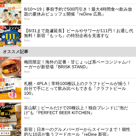
4
8/10〜19｜事前予約で500円引き！最大4時間食べ飲み放
題の夏休みビュッフェ開催『reDine 広島』
favy
5
【8/31まで急遽延長】ビールやサワーが111円！お通し代
無料！新宿『もッち』の特別企画を見逃すな
favy
オススメ記事
1
梅田限定！海外の定番・甘じょっぱ系ベーコンジャムバ
ーガーが新登場『BRISK STAND』
favy
2
札幌・4PLA｜常時100種以上のクラフトビールが揃う！
自分で手にとって飲み比べもできる『クラフトビール
100』
favy
3
富山駅｜ビールだけで20種以上！独自ブレンドに“泡だ
け”も『PERFECT BEER KITCHEN』
favy
4
新宿｜日本一のグルメバーガーからスイーツまで！個性
的な10店が集うフードホール『reDine 新宿』