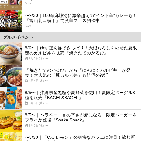
favy
5
〜9/30｜100辛麻辣湯に激辛超えの“インド辛”カレーも！
『富山北口横丁』で激辛フェス開催中
favy
グルメイベント
8/6〜｜ゆずぽん酢でさっぱり！大根おろしをのせた夏限
定のカルビ丼を販売『焼きたてのかるび』
8月6日(木) 〜
『焼きたてのかるび』から「にんにくカルビ丼」が発
売！大人気の「豚カルビ丼」も待望の復活
8月6日(木) 〜
8/5〜｜沖縄県産黒糖や夏野菜を使用！夏限定ベーグル3
種を販売『BAGEL&BAGEL』
8月5日(水) 〜
8/5〜｜ハラペーニョの辛さが癖になる！限定バーガー＆
フライが登場『Shake Shack』
8月5日(水) 〜
〜8/30｜「C.C.レモン」の爽快なパフェに注目！飲む新