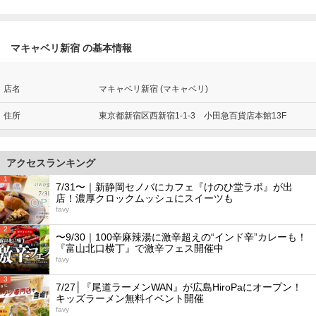
マキャベリ新宿 の基本情報
店名
マキャベリ新宿 (マキャベリ)
住所
東京都新宿区西新宿1-1-3 小田急百貨店本館13F
アクセスランキング
1
7/31〜｜新静岡セノバにカフェ『けのひ堂ラボ』が出
店！濃厚クロックムッシュにスイーツも
favy
2
〜9/30｜100辛麻辣湯に激辛超えの“インド辛”カレーも！
『富山北口横丁』で激辛フェス開催中
favy
3
7/27│『尾道ラーメンWAN』が広島HiroPaにオープン！
キッズラーメン無料イベント開催
favy