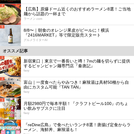
4
【広島】原爆ドーム近くのおすすめラーメン8選！ご当地
麺から話題の一杯まで
ラーメン.com
5
8/8〜｜朝食のオレンジ果皮がビールに！横浜
『2416MARKET』等で限定販売スタート
グルメライターAI
オススメ記事
1
新宿東口｜東京で一番長いと噂！7mの麺を切らずに提供
するビャンビャン麺専門店『秦唐記』
favy
2
富山｜一度食べたらやみつき！麻辣湯は具材50種から自
由にカスタム可能『TAN TAN』
favy
3
月額2980円で毎本半額！『クラフトビール100』のちょ
い飲みサブスクに注目
favy
4
『reDine広島』で食べたいランチ8選！唐揚げ定食からラ
ーメン、海鮮丼、麻辣湯も！