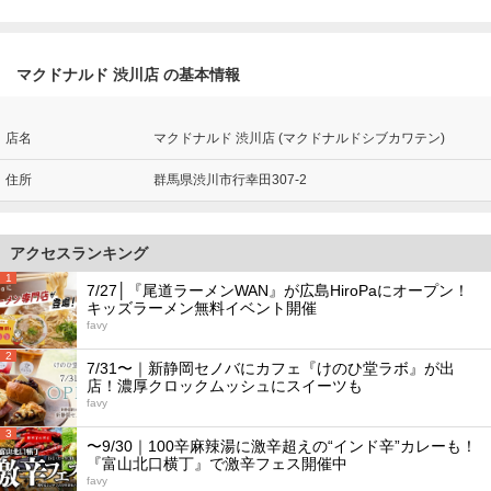
マクドナルド 渋川店 の基本情報
店名
マクドナルド 渋川店 (マクドナルドシブカワテン)
住所
群馬県渋川市行幸田307-2
アクセスランキング
1
7/27│『尾道ラーメンWAN』が広島HiroPaにオープン！
キッズラーメン無料イベント開催
favy
2
7/31〜｜新静岡セノバにカフェ『けのひ堂ラボ』が出
店！濃厚クロックムッシュにスイーツも
favy
3
〜9/30｜100辛麻辣湯に激辛超えの“インド辛”カレーも！
『富山北口横丁』で激辛フェス開催中
favy