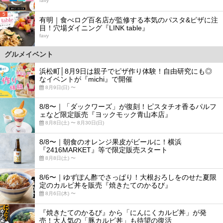
favy
5
有明｜食べログ百名店が監修する本気のパスタ&ピザに注
目！穴場ダイニング『LINK table』
favy
グルメイベント
浜松町│8月9日は親子でピザ作り体験！自由研究にも◎
なイベントが『michi』で開催
8月9日(日) 〜
8/8〜｜「ダックワーズ」が復刻！ピスタチオ香るパルフ
ェなど限定販売『ヨックモック青山本店』
8月8日(土) 〜 8月30日(日)
8/8〜｜朝食のオレンジ果皮がビールに！横浜
『2416MARKET』等で限定販売スタート
8月8日(土) 〜
8/6〜｜ゆずぽん酢でさっぱり！大根おろしをのせた夏限
定のカルビ丼を販売『焼きたてのかるび』
8月6日(木) 〜
『焼きたてのかるび』から「にんにくカルビ丼」が発
売！大人気の「豚カルビ丼」も待望の復活