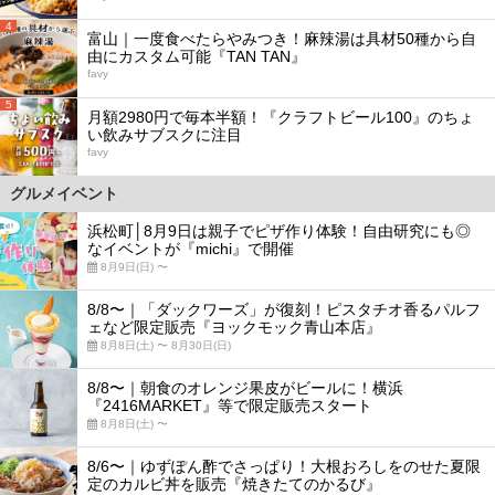
4
富山｜一度食べたらやみつき！麻辣湯は具材50種から自
由にカスタム可能『TAN TAN』
favy
5
月額2980円で毎本半額！『クラフトビール100』のちょ
い飲みサブスクに注目
favy
グルメイベント
浜松町│8月9日は親子でピザ作り体験！自由研究にも◎
なイベントが『michi』で開催
8月9日(日) 〜
8/8〜｜「ダックワーズ」が復刻！ピスタチオ香るパルフ
ェなど限定販売『ヨックモック青山本店』
8月8日(土) 〜 8月30日(日)
8/8〜｜朝食のオレンジ果皮がビールに！横浜
『2416MARKET』等で限定販売スタート
8月8日(土) 〜
8/6〜｜ゆずぽん酢でさっぱり！大根おろしをのせた夏限
定のカルビ丼を販売『焼きたてのかるび』