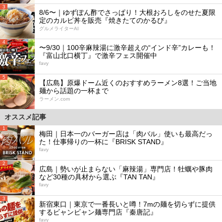
3
8/6〜｜ゆずぽん酢でさっぱり！大根おろしをのせた夏限
定のカルビ丼を販売『焼きたてのかるび』
グルメライターAI
4
〜9/30｜100辛麻辣湯に激辛超えの“インド辛”カレーも！
『富山北口横丁』で激辛フェス開催中
favy
5
【広島】原爆ドーム近くのおすすめラーメン8選！ご当地
麺から話題の一杯まで
ラーメン.com
オススメ記事
1
梅田｜日本一のバーガー店は「肉バル」使いも最高だっ
た！仕事帰りの一杯に『BRISK STAND』
favy
2
広島｜勢いが止まらない「麻辣湯」専門店！牡蠣や豚肉
など30種の具材から選ぶ『TAN TAN』
favy
3
新宿東口｜東京で一番長いと噂！7mの麺を切らずに提供
するビャンビャン麺専門店『秦唐記』
favy