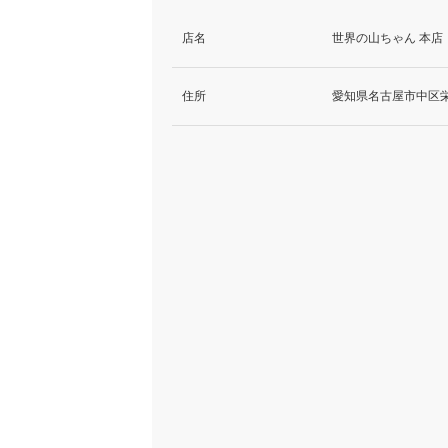
店名
世界の山ちゃん 本店
住所
愛知県名古屋市中区栄4