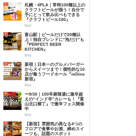
1
札幌・4PLA｜常時100種以上の
クラフトビールが揃う！自分で
手にとって飲み比べもできる
『クラフトビール100』
favy
2
富山駅｜ビールだけで20種以
上！独自ブレンドに“泡だけ”も
『PERFECT BEER
KITCHEN』
favy
3
新宿｜日本一のグルメバーガー
からスイーツまで！個性的な10
店が集うフードホール『reDine
新宿』
favy
4
〜9/30｜100辛麻辣湯に激辛超
えの“インド辛”カレーも！『富
山北口横丁』で激辛フェス開催
中
favy
5
【新宿】雰囲気の異なる4つの
フロアで食事やお酒、締めスイ
ーツも。話題のスポット