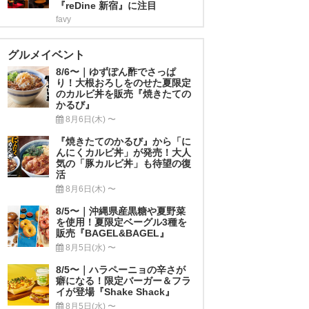
『reDine 新宿』に注目
favy
グルメイベント
8/6〜｜ゆずぽん酢でさっぱ
り！大根おろしをのせた夏限定
のカルビ丼を販売『焼きたての
かるび』
8月6日(木) 〜
『焼きたてのかるび』から「に
んにくカルビ丼」が発売！大人
気の「豚カルビ丼」も待望の復
活
8月6日(木) 〜
8/5〜｜沖縄県産黒糖や夏野菜
を使用！夏限定ベーグル3種を
販売『BAGEL&BAGEL』
8月5日(水) 〜
8/5〜｜ハラペーニョの辛さが
癖になる！限定バーガー＆フラ
イが登場『Shake Shack』
8月5日(水) 〜