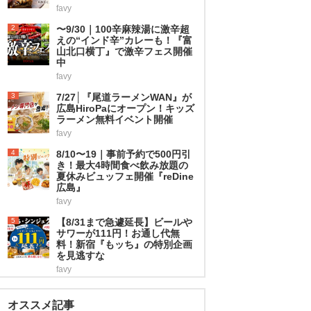
favy
2
〜9/30｜100辛麻辣湯に激辛超
えの“インド辛”カレーも！『富
山北口横丁』で激辛フェス開催
中
favy
3
7/27│『尾道ラーメンWAN』が
広島HiroPaにオープン！キッズ
ラーメン無料イベント開催
favy
4
8/10〜19｜事前予約で500円引
き！最大4時間食べ飲み放題の
夏休みビュッフェ開催『reDine
広島』
favy
5
【8/31まで急遽延長】ビールや
サワーが111円！お通し代無
料！新宿『もッち』の特別企画
を見逃すな
favy
オススメ記事