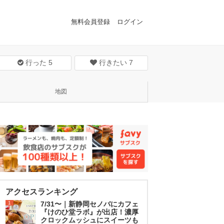
無料会員登録
ログイン
行った
5
行きたい
7
地図
アクセスランキング
1
7/31〜｜新静岡セノバにカフェ
『けのひ堂ラボ』が出店！濃厚
クロックムッシュにスイーツも