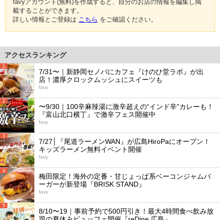
favyアカウント(無料)を作成すると、自分のお店の情報を編集し掲
載することができます。
詳しい情報とご登録は
こちら
をご確認ください。
アクセスランキング
1
7/31〜｜新静岡セノバにカフェ『けのひ堂ラボ』が出
店！濃厚クロックムッシュにスイーツも
favy
2
〜9/30｜100辛麻辣湯に激辛超えの“インド辛”カレーも！
『富山北口横丁』で激辛フェス開催中
favy
3
7/27│『尾道ラーメンWAN』が広島HiroPaにオープン！
キッズラーメン無料イベント開催
favy
4
梅田限定！海外の定番・甘じょっぱ系ベーコンジャムバ
ーガーが新登場『BRISK STAND』
favy
5
8/10〜19｜事前予約で500円引き！最大4時間食べ飲み放
題の夏休みビュッフェ開催『reDine 広島』