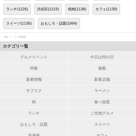
ランチ(1226)
渋谷区(1215)
焼肉(1138)
カフェ(1130)
スイーツ(1130)
おもしろ・話題(1064)
favy
にく友食堂
カテゴリ一覧
グルメイベント
今日は何の日
特集
連載
新着情報
新着店舗
サブスク
ラーメン
肉
食べ放題
ランチ
ご当地グルメ
おもしろ・話題
スイーツ
居酒屋
カフェ