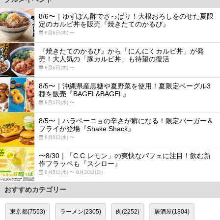
8/6〜｜ゆずぽん酢でさっぱり！大根おろしをのせた夏限
定のカルビ丼を販売『焼きたてのかるび』
8月6日(木) 〜
『焼きたてのかるび』から「にんにくカルビ丼」が発
売！大人気の「豚カルビ丼」も待望の復活
8月6日(木) 〜
8/5〜｜沖縄県産黒糖や夏野菜を使用！夏限定ベーグル3
種を販売『BAGEL&BAGEL』
8月5日(水) 〜
8/5〜｜ハラペーニョの辛さが癖になる！限定バーガー＆
フライが登場『Shake Shack』
8月5日(水) 〜
〜8/30｜「C.C.レモン」の爽快なパフェに注目！飲む新
作フラッペも『スシロー』
8月5日(水) 〜 8月30日(日)
おすすめカテゴリー
東京都(7553)
ラーメン(2305)
肉(2252)
居酒屋(1804)