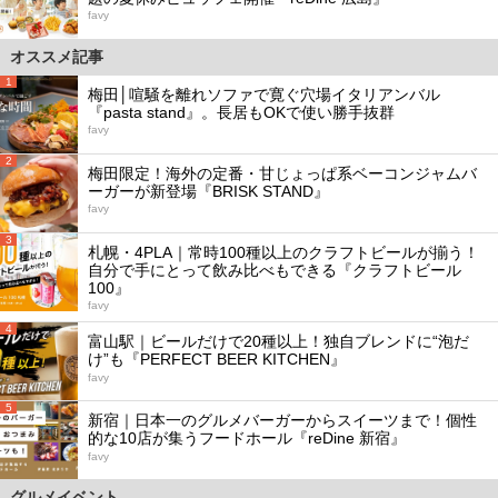
favy
オススメ記事
1
梅田│喧騒を離れソファで寛ぐ穴場イタリアンバル
『pasta stand』。長居もOKで使い勝手抜群
favy
2
梅田限定！海外の定番・甘じょっぱ系ベーコンジャムバ
ーガーが新登場『BRISK STAND』
favy
3
札幌・4PLA｜常時100種以上のクラフトビールが揃う！
自分で手にとって飲み比べもできる『クラフトビール
100』
favy
4
富山駅｜ビールだけで20種以上！独自ブレンドに“泡だ
け”も『PERFECT BEER KITCHEN』
favy
5
新宿｜日本一のグルメバーガーからスイーツまで！個性
的な10店が集うフードホール『reDine 新宿』
favy
グルメイベント