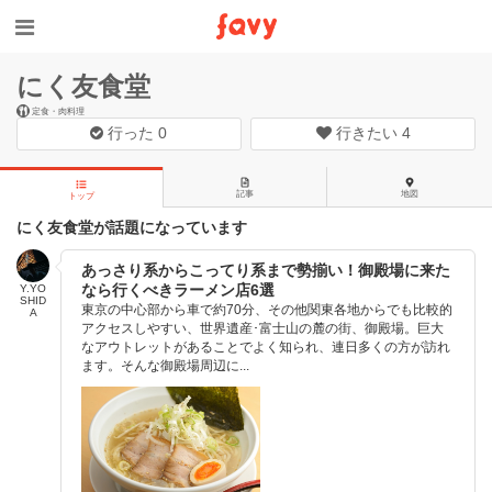
にく友食堂
定食・肉料理
行った
0
行きたい
4
記事
地図
トップ
にく友食堂が話題になっています
あっさり系からこってり系まで勢揃い！御殿場に来た
なら行くべきラーメン店6選
Y.YO
SHID
東京の中心部から車で約70分、その他関東各地からでも比較的
A
アクセスしやすい、世界遺産･富士山の麓の街、御殿場。巨大
なアウトレットがあることでよく知られ、連日多くの方が訪れ
ます。そんな御殿場周辺に...