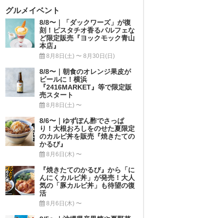
グルメイベント
8/8〜｜「ダックワーズ」が復
刻！ピスタチオ香るパルフェな
ど限定販売『ヨックモック青山
本店』
8月8日(土) 〜 8月30日(日)
8/8〜｜朝食のオレンジ果皮が
ビールに！横浜
『2416MARKET』等で限定販
売スタート
8月8日(土) 〜
8/6〜｜ゆずぽん酢でさっぱ
り！大根おろしをのせた夏限定
のカルビ丼を販売『焼きたての
かるび』
8月6日(木) 〜
『焼きたてのかるび』から「に
んにくカルビ丼」が発売！大人
気の「豚カルビ丼」も待望の復
活
8月6日(木) 〜