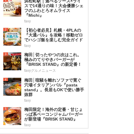
1
浜松町駅｜選べるソース×ライ
スで14通りの味！大会優勝シェ
フのふわとろオムライス
『Michi』
favy
2
【初心者必見】札幌・4PLAの
『大通バル』を攻略！移動ゼロ
でハシゴ飯を楽しむ完全ガイド
favy
3
梅田│切ったやつの次はこれ。
極みのてりやきバーガーが
『BRISK STAND』の新定番！
favyグルメニュース
4
梅田│喧騒を離れソファで寛ぐ
穴場イタリアンバル『pasta
stand』。長居もOKで使い勝手
抜群
favy
5
梅田限定！海外の定番・甘じょ
っぱ系ベーコンジャムバーガー
が新登場『BRISK STAND』
favy