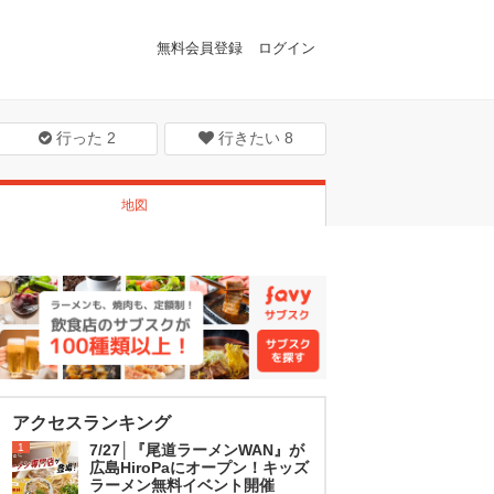
無料会員登録
ログイン
行った
2
行きたい
8
地図
アクセスランキング
1
7/27│『尾道ラーメンWAN』が
広島HiroPaにオープン！キッズ
ラーメン無料イベント開催