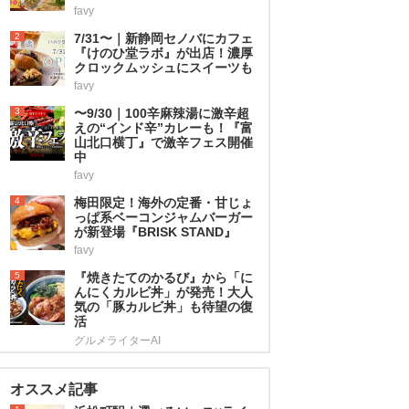
favy
2
7/31〜｜新静岡セノバにカフェ
『けのひ堂ラボ』が出店！濃厚
クロックムッシュにスイーツも
favy
3
〜9/30｜100辛麻辣湯に激辛超
えの“インド辛”カレーも！『富
山北口横丁』で激辛フェス開催
中
favy
4
梅田限定！海外の定番・甘じょ
っぱ系ベーコンジャムバーガー
が新登場『BRISK STAND』
favy
5
『焼きたてのかるび』から「に
んにくカルビ丼」が発売！大人
気の「豚カルビ丼」も待望の復
活
グルメライターAI
オススメ記事