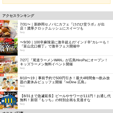
アクセスランキング
1
7/31〜｜新静岡セノバにカフェ『けのひ堂ラボ』が出
店！濃厚クロックムッシュにスイーツも
favy
2
〜9/30｜100辛麻辣湯に激辛超えの“インド辛”カレーも！
『富山北口横丁』で激辛フェス開催中
favy
3
7/27│『尾道ラーメンWAN』が広島HiroPaにオープン！
キッズラーメン無料イベント開催
favy
4
8/10〜19｜事前予約で500円引き！最大4時間食べ飲み放
題の夏休みビュッフェ開催『reDine 広島』
favy
5
【8/31まで急遽延長】ビールやサワーが111円！お通し代
無料！新宿『もッち』の特別企画を見逃すな
favy