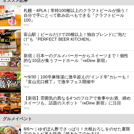
オススメ記事
1
札幌・4PLA｜常時100種以上のクラフトビールが揃う！
自分で手にとって飲み比べもできる『クラフトビール
100』
favy
2
富山駅｜ビールだけで20種以上！独自ブレンドに“泡だ
け”も『PERFECT BEER KITCHEN』
favy
3
新宿｜日本一のグルメバーガーからスイーツまで！個性
的な10店が集うフードホール『reDine 新宿』
favy
4
〜9/30｜100辛麻辣湯に激辛超えの“インド辛”カレーも！
『富山北口横丁』で激辛フェス開催中
favy
5
【新宿】雰囲気の異なる4つのフロアで食事やお酒、締め
スイーツも。話題のスポット『reDine 新宿』に注目
favy
グルメイベント
8/6〜｜ゆずぽん酢でさっぱり！大根おろしをのせた夏限
定のカルビ丼を販売『焼きたてのかるび』