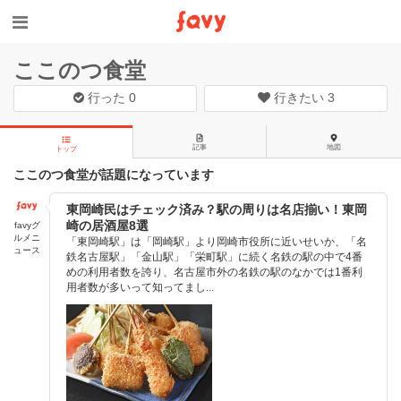
ここのつ食堂
行った
0
行きたい
3
記事
地図
トップ
ここのつ食堂が話題になっています
東岡崎民はチェック済み？駅の周りは名店揃い！東岡
崎の居酒屋8選
favyグ
ルメニ
「東岡崎駅」は「岡崎駅」より岡崎市役所に近いせいか、「名
ュース
鉄名古屋駅」「金山駅」「栄町駅」に続く名鉄の駅の中で4番
めの利用者数を誇り、名古屋市外の名鉄の駅のなかでは1番利
用者数が多いって知ってまし...