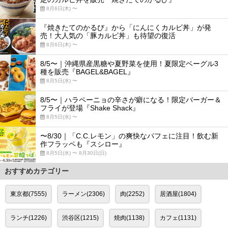
8月6日(木) 〜
『焼きたてのかるび』から「にんにくカルビ丼」が発
売！大人気の「豚カルビ丼」も待望の復活
8月6日(木) 〜
8/5〜｜沖縄県産黒糖や夏野菜を使用！夏限定ベーグル3
種を販売『BAGEL&BAGEL』
8月5日(水) 〜
8/5〜｜ハラペーニョの辛さが癖になる！限定バーガー＆
フライが登場『Shake Shack』
8月5日(水) 〜
〜8/30｜「C.C.レモン」の爽快なパフェに注目！飲む新
作フラッペも『スシロー』
8月5日(水) 〜 8月30日(日)
おすすめカテゴリー
東京都(7555)
ラーメン(2306)
肉(2252)
居酒屋(1804)
ランチ(1226)
渋谷区(1215)
焼肉(1138)
カフェ(1131)