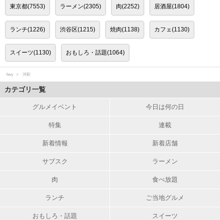
東京都(7553)
ラーメン(2305)
肉(2252)
居酒屋(1804)
ランチ(1226)
渋谷区(1215)
焼肉(1138)
カフェ(1130)
スイーツ(1130)
おもしろ・話題(1064)
favy
河彩
カテゴリ一覧
グルメイベント
今日は何の日
特集
連載
新着情報
新着店舗
サブスク
ラーメン
肉
食べ放題
ランチ
ご当地グルメ
おもしろ・話題
スイーツ