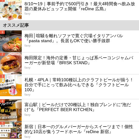
5
8/10〜19｜事前予約で500円引き！最大4時間食べ飲み放
題の夏休みビュッフェ開催『reDine 広島』
favy
オススメ記事
1
梅田│喧騒を離れソファで寛ぐ穴場イタリアンバル
『pasta stand』。長居もOKで使い勝手抜群
favy
2
梅田限定！海外の定番・甘じょっぱ系ベーコンジャムバ
ーガーが新登場『BRISK STAND』
favy
3
札幌・4PLA｜常時100種以上のクラフトビールが揃う！
自分で手にとって飲み比べもできる『クラフトビール
100』
favy
4
富山駅｜ビールだけで20種以上！独自ブレンドに“泡だ
け”も『PERFECT BEER KITCHEN』
favy
5
新宿｜日本一のグルメバーガーからスイーツまで！個性
的な10店が集うフードホール『reDine 新宿』
favy