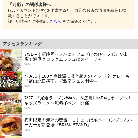
「河彩」の関係者様へ
favyアカウント(無料)を作成すると、自分のお店の情報を編集し掲
載することができます。
詳しい情報とご登録は
こちら
をご確認ください。
アクセスランキング
1
7/31〜｜新静岡セノバにカフェ『けのひ堂ラボ』が出
店！濃厚クロックムッシュにスイーツも
favy
2
〜9/30｜100辛麻辣湯に激辛超えの“インド辛”カレーも！
『富山北口横丁』で激辛フェス開催中
favy
3
7/27│『尾道ラーメンWAN』が広島HiroPaにオープン！
キッズラーメン無料イベント開催
favy
4
梅田限定！海外の定番・甘じょっぱ系ベーコンジャムバ
ーガーが新登場『BRISK STAND』
favy