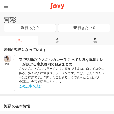
河彩
行った
0
行きたい
0
記事
地図
トップ
河彩が話題になっています
巷で話題の"とんこつカレー"!!こってり系な豚骨カレ
ーが頂ける東京都内のお店まとめ
kwei
みなさん、とんこつラーメンはご存知ですよね。白くてコクの
ある、多くの人に愛されるラーメンです。では、とんこつカレ
ーはご存知ですか？聞いたことあるようで食べたことはない。
今回は、今巷で話題のとんこ...
この記事を読む
河彩 の基本情報