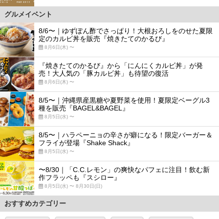
グルメイベント
8/6〜｜ゆずぽん酢でさっぱり！大根おろしをのせた夏限
定のカルビ丼を販売『焼きたてのかるび』
8月6日(木) 〜
『焼きたてのかるび』から「にんにくカルビ丼」が発
売！大人気の「豚カルビ丼」も待望の復活
8月6日(木) 〜
8/5〜｜沖縄県産黒糖や夏野菜を使用！夏限定ベーグル3
種を販売『BAGEL&BAGEL』
8月5日(水) 〜
8/5〜｜ハラペーニョの辛さが癖になる！限定バーガー＆
フライが登場『Shake Shack』
8月5日(水) 〜
〜8/30｜「C.C.レモン」の爽快なパフェに注目！飲む新
作フラッペも『スシロー』
8月5日(水) 〜 8月30日(日)
おすすめカテゴリー