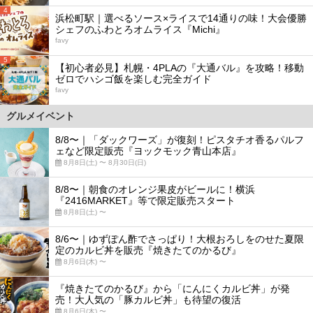
4
浜松町駅｜選べるソース×ライスで14通りの味！大会優勝
シェフのふわとろオムライス『Michi』
favy
5
【初心者必見】札幌・4PLAの『大通バル』を攻略！移動
ゼロでハシゴ飯を楽しむ完全ガイド
favy
グルメイベント
8/8〜｜「ダックワーズ」が復刻！ピスタチオ香るパルフ
ェなど限定販売『ヨックモック青山本店』
8月8日(土) 〜 8月30日(日)
8/8〜｜朝食のオレンジ果皮がビールに！横浜
『2416MARKET』等で限定販売スタート
8月8日(土) 〜
8/6〜｜ゆずぽん酢でさっぱり！大根おろしをのせた夏限
定のカルビ丼を販売『焼きたてのかるび』
8月6日(木) 〜
『焼きたてのかるび』から「にんにくカルビ丼」が発
売！大人気の「豚カルビ丼」も待望の復活
8月6日(木) 〜