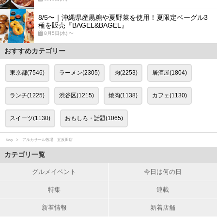
8/5〜｜沖縄県産黒糖や夏野菜を使用！夏限定ベーグル3
種を販売『BAGEL&BAGEL』
8月5日(水) 〜
おすすめカテゴリー
東京都(7546)
ラーメン(2305)
肉(2253)
居酒屋(1804)
ランチ(1225)
渋谷区(1215)
焼肉(1138)
カフェ(1130)
スイーツ(1130)
おもしろ・話題(1065)
favy
アルカサール牧場 五反田店
カテゴリ一覧
グルメイベント
今日は何の日
特集
連載
新着情報
新着店舗