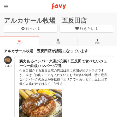
アルカサール牧場 五反田店
行った
1
行きたい
1
記事
地図
トップ
アルカサール牧場 五反田店が話題になっています
実力あるハンバーグ店が充実！五反田で食べたいジュ
ーシー鉄板ハンバーグ7選
マロン
今回ご紹介する五反田駅の周辺は主に東側がビジネス街です
が、実は「お肉」に力を入れているお店が多い地域。特に絶品
なハンバーグのお店が多数揃うエリアでもあります。五反田で
働く人達だけではなく、学生さ...