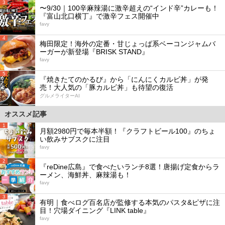
3
〜9/30｜100辛麻辣湯に激辛超えの“インド辛”カレーも！
『富山北口横丁』で激辛フェス開催中
favy
4
梅田限定！海外の定番・甘じょっぱ系ベーコンジャムバ
ーガーが新登場『BRISK STAND』
favy
5
『焼きたてのかるび』から「にんにくカルビ丼」が発
売！大人気の「豚カルビ丼」も待望の復活
グルメライターAI
オススメ記事
1
月額2980円で毎本半額！『クラフトビール100』のちょ
い飲みサブスクに注目
favy
2
『reDine広島』で食べたいランチ8選！唐揚げ定食からラ
ーメン、海鮮丼、麻辣湯も！
favy
3
有明｜食べログ百名店が監修する本気のパスタ&ピザに注
目！穴場ダイニング『LINK table』
favy