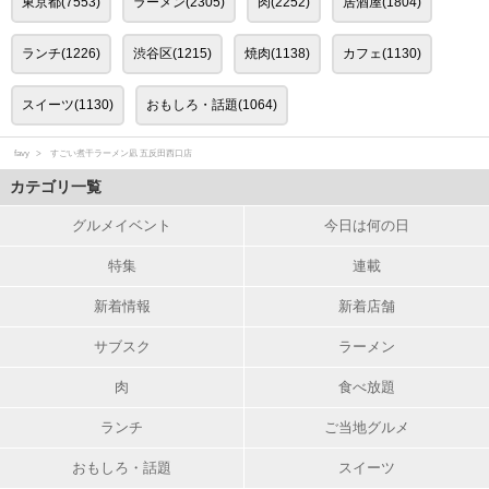
東京都(7553)
ラーメン(2305)
肉(2252)
居酒屋(1804)
ランチ(1226)
渋谷区(1215)
焼肉(1138)
カフェ(1130)
スイーツ(1130)
おもしろ・話題(1064)
favy
すごい煮干ラーメン凪 五反田西口店
カテゴリ一覧
グルメイベント
今日は何の日
特集
連載
新着情報
新着店舗
サブスク
ラーメン
肉
食べ放題
ランチ
ご当地グルメ
おもしろ・話題
スイーツ