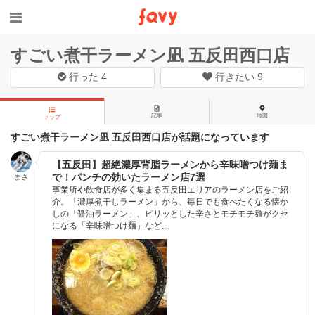
すごい煮干ラーメン凪 五反田西口店
行った
4
行きたい
9
記事
地図
トップ
すごい煮干ラーメン凪 五反田西口店が話題になっています
【五反田】超絶濃厚背脂ラーメンから辛味噌つけ麺ま
で！パンチの効いたラーメン店7選
まさ
事業所や飲食店が多く集まる五反田エリアのラーメン店をご紹
介。「濃厚煮干しラーメン」から、毎日でも食べたくなる懐か
しの「醤油ラーメン」、ピリッとした辛さとモチモチ麺がクセ
になる「辛味噌つけ麺」など...