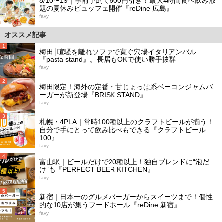
8/10〜19｜事前予約で500円引き！最大4時間食べ飲み放
題の夏休みビュッフェ開催『reDine 広島』
favy
オススメ記事
1
梅田│喧騒を離れソファで寛ぐ穴場イタリアンバル
『pasta stand』。長居もOKで使い勝手抜群
favy
2
梅田限定！海外の定番・甘じょっぱ系ベーコンジャムバ
ーガーが新登場『BRISK STAND』
favy
3
札幌・4PLA｜常時100種以上のクラフトビールが揃う！
自分で手にとって飲み比べもできる『クラフトビール
100』
favy
4
富山駅｜ビールだけで20種以上！独自ブレンドに“泡だ
け”も『PERFECT BEER KITCHEN』
favy
5
新宿｜日本一のグルメバーガーからスイーツまで！個性
的な10店が集うフードホール『reDine 新宿』
favy