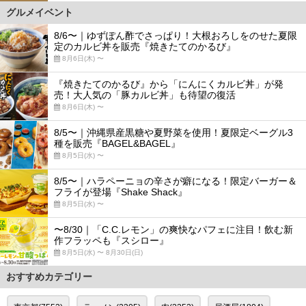
グルメイベント
8/6〜｜ゆずぽん酢でさっぱり！大根おろしをのせた夏限
定のカルビ丼を販売『焼きたてのかるび』
8月6日(木) 〜
『焼きたてのかるび』から「にんにくカルビ丼」が発
売！大人気の「豚カルビ丼」も待望の復活
8月6日(木) 〜
8/5〜｜沖縄県産黒糖や夏野菜を使用！夏限定ベーグル3
種を販売『BAGEL&BAGEL』
8月5日(水) 〜
8/5〜｜ハラペーニョの辛さが癖になる！限定バーガー＆
フライが登場『Shake Shack』
8月5日(水) 〜
〜8/30｜「C.C.レモン」の爽快なパフェに注目！飲む新
作フラッペも『スシロー』
8月5日(水) 〜 8月30日(日)
おすすめカテゴリー