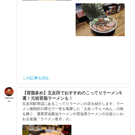
この記事を読む
【背脂多め】五反田でおすすめのこってりラーメン5
選！元祖背脂ラーメンも！
saruru
ru
五反田駅周辺にあるこってりラーメンの店を紹介します。ラー
メン激戦区の環七で一世を風靡した「土佐っ子らーめん」の味
を継ぐ、濃厚背油醤油ラーメンや背油系ラーメンの元祖といわ
れる老舗「ラーメン香月」の...