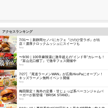
アクセスランキング
1
7/31〜｜新静岡セノバにカフェ『けのひ堂ラボ』が出
店！濃厚クロックムッシュにスイーツも
favy
2
〜9/30｜100辛麻辣湯に激辛超えの“インド辛”カレーも！
『富山北口横丁』で激辛フェス開催中
favy
3
7/27│『尾道ラーメンWAN』が広島HiroPaにオープン！
キッズラーメン無料イベント開催
favy
4
梅田限定！海外の定番・甘じょっぱ系ベーコンジャムバ
ーガーが新登場『BRISK STAND』
favy
5