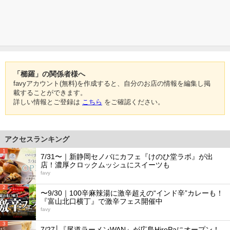
「櫛羅」の関係者様へ
favyアカウント(無料)を作成すると、自分のお店の情報を編集し掲
載することができます。
詳しい情報とご登録は
こちら
をご確認ください。
アクセスランキング
1
7/31〜｜新静岡セノバにカフェ『けのひ堂ラボ』が出
店！濃厚クロックムッシュにスイーツも
favy
2
〜9/30｜100辛麻辣湯に激辛超えの“インド辛”カレーも！
『富山北口横丁』で激辛フェス開催中
favy
3
7/27│『尾道ラーメンWAN』が広島HiroPaにオープン！