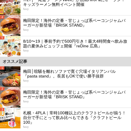
キッズラーメン無料イベント開催
favy
4
梅田限定！海外の定番・甘じょっぱ系ベーコンジャムバ
ーガーが新登場『BRISK STAND』
favy
5
8/10〜19｜事前予約で500円引き！最大4時間食べ飲み放
題の夏休みビュッフェ開催『reDine 広島』
favy
オススメ記事
1
梅田│喧騒を離れソファで寛ぐ穴場イタリアンバル
『pasta stand』。長居もOKで使い勝手抜群
favy
2
梅田限定！海外の定番・甘じょっぱ系ベーコンジャムバ
ーガーが新登場『BRISK STAND』
favy
3
札幌・4PLA｜常時100種以上のクラフトビールが揃う！
自分で手にとって飲み比べもできる『クラフトビール
100』
favy