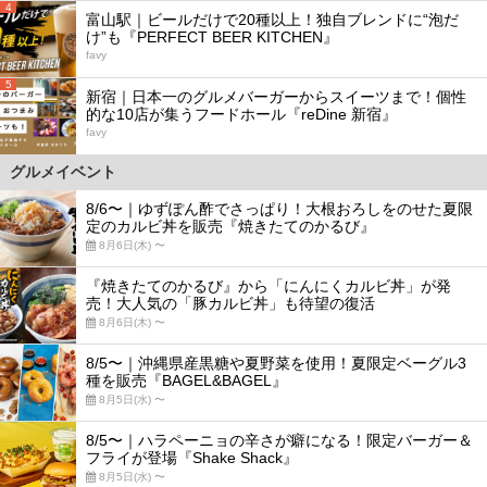
4
富山駅｜ビールだけで20種以上！独自ブレンドに“泡だ
け”も『PERFECT BEER KITCHEN』
favy
5
新宿｜日本一のグルメバーガーからスイーツまで！個性
的な10店が集うフードホール『reDine 新宿』
favy
グルメイベント
8/6〜｜ゆずぽん酢でさっぱり！大根おろしをのせた夏限
定のカルビ丼を販売『焼きたてのかるび』
8月6日(木) 〜
『焼きたてのかるび』から「にんにくカルビ丼」が発
売！大人気の「豚カルビ丼」も待望の復活
8月6日(木) 〜
8/5〜｜沖縄県産黒糖や夏野菜を使用！夏限定ベーグル3
種を販売『BAGEL&BAGEL』
8月5日(水) 〜
8/5〜｜ハラペーニョの辛さが癖になる！限定バーガー＆
フライが登場『Shake Shack』
8月5日(水) 〜