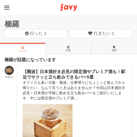
櫛羅
行った
1
行きたい
1
記事
地図
トップ
櫛羅が話題になっています
【難波】日本酒好き必見の限定酒やプレミア酒も！駅
近でサクッと立ち飲みできるバー5選
マロン
オフィスも多い大阪・難波。仕事帰りにちょこっと飲んでから
帰りたい、なんて言うときはありませんか？今回は日本酒好き
必見！日本酒が手軽に飲める立ち飲みバーをご紹介いたしま
す。中には限定酒やプレミア酒...