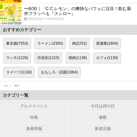
〜8/30｜「C.C.レモン」の爽快なパフェに注目！飲む新
作フラッペも『スシロー』
8月5日(水) 〜 8月30日(日)
おすすめカテゴリー
東京都(7553)
ラーメン(2305)
肉(2252)
居酒屋(1804)
ランチ(1226)
渋谷区(1215)
焼肉(1138)
カフェ(1130)
スイーツ(1130)
おもしろ・話題(1064)
favy
櫛羅
カテゴリ一覧
グルメイベント
今日は何の日
特集
連載
新着情報
新着店舗