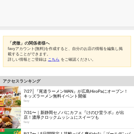
「虎徹」の関係者様へ
favyアカウント(無料)を作成すると、自分のお店の情報を編集し掲
載することができます。
詳しい情報とご登録は
こちら
をご確認ください。
アクセスランキング
1
7/27│『尾道ラーメンWAN』が広島HiroPaにオープン！
キッズラーメン無料イベント開催
favy
2
7/31〜｜新静岡セノバにカフェ『けのひ堂ラボ』が出
店！濃厚クロックムッシュにスイーツも
favy
3
8/17〜｜5日間限定！甘酸っぱく爽やかな「ゴールデンパ