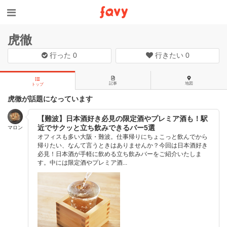
虎徹
行った
0
行きたい
0
記事
地図
トップ
虎徹が話題になっています
【難波】日本酒好き必見の限定酒やプレミア酒も！駅
近でサクッと立ち飲みできるバー5選
マロン
オフィスも多い大阪・難波。仕事帰りにちょこっと飲んでから
帰りたい、なんて言うときはありませんか？今回は日本酒好き
必見！日本酒が手軽に飲める立ち飲みバーをご紹介いたしま
す。中には限定酒やプレミア酒...