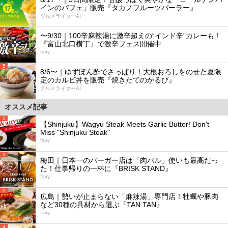
インのパフェ」販売『タカノフルーツパーラー』
グルメライターAI
4
〜9/30｜100辛麻辣湯に激辛超えの“インド辛”カレーも！
『富山北口横丁』で激辛フェス開催中
favy
5
8/6〜｜ゆずぽん酢でさっぱり！大根おろしをのせた夏限
定のカルビ丼を販売『焼きたてのかるび』
グルメライターAI
オススメ記事
1
【Shinjuku】Wagyu Steak Meets Garlic Butter! Don't
Miss "Shinjuku Steak"
favy
2
梅田｜日本一のバーガー店は「肉バル」使いも最高だっ
た！仕事帰りの一杯に『BRISK STAND』
favy
3
広島｜勢いが止まらない「麻辣湯」専門店！牡蠣や豚肉
など30種の具材から選ぶ『TAN TAN』
favy
4