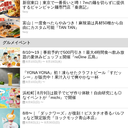
新宿東口｜東京で一番長いと噂！7mの麺を切らずに提供
するビャンビャン麺専門店『秦唐記』
favy
5
富山｜一度食べたらやみつき！麻辣湯は具材50種から自
由にカスタム可能『TAN TAN』
favy
グルメイベント
8/10〜19｜事前予約で500円引き！最大4時間食べ飲み放
題の夏休みビュッフェ開催『reDine 広島』
8月10日(月) 〜 8月19日(水)
『YONA YONA』初！凍らせたクラフトビール「すだッ
シー」が販売中！果汁入りで爽やかな一杯
8月10日(月) 〜
浜松町│8月9日は親子でピザ作り体験！自由研究にも◎
なイベントが『michi』で開催
8月9日(日) 〜
8/8〜｜「ダックワーズ」が復刻！ピスタチオ香るパルフ
ェなど限定販売『ヨックモック青山本店』
8月8日(土) 〜 8月30日(日)