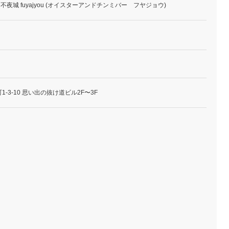
 不夜城 fuyajyou (オイスターアンドチンミバー フヤジョウ)
-3-10 思い出の抜け道ビル2F〜3F