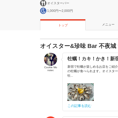
オイスターバー
1,000円〜2,000円
メニュー
トップ
オイスター&珍味 Bar 不夜城
牡蠣！カキ！かき！新
新宿で牡蠣が楽しめるお店をご紹介
Cookie Mo
nster.
の牡蠣が食べられます。オイスター
牡...
この記事を読む