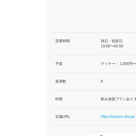
営業時間
祝日・祝前日
19:00〜05:00
予算
ディナー：
1,000円〜
座席数
8
特徴
飲み放題プランあり 
店舗URL
https://fuyajou.favy.jp