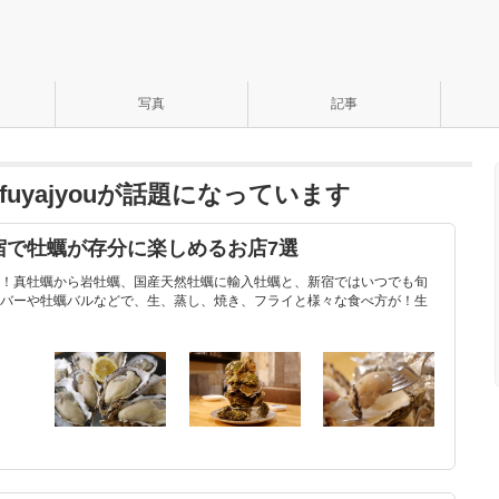
写真
記事
 fuyajyouが話題になっています
宿で牡蠣が存分に楽しめるお店7選
！真牡蠣から岩牡蠣、国産天然牡蠣に輸入牡蠣と、新宿ではいつでも旬
バーや牡蠣バルなどで、生、蒸し、焼き、フライと様々な食べ方が！生