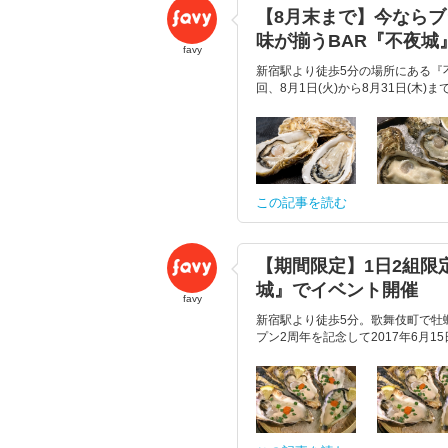
【8月末まで】今なら
味が揃うBAR『不夜城
favy
新宿駅より徒歩5分の場所にある『
回、8月1日(火)から8月31日(木
この記事を読む
【期間限定】1日2組限
城』でイベント開催
favy
新宿駅より徒歩5分。歌舞伎町で牡
プン2周年を記念して2017年6月1