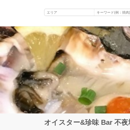
オイスター&珍味 Bar 不夜城 