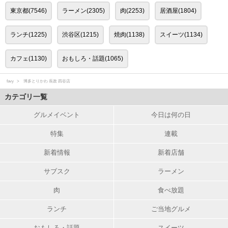
東京都(7546)
ラーメン(2305)
肉(2253)
居酒屋(1804)
ランチ(1225)
渋谷区(1215)
焼肉(1138)
スイーツ(1134)
カフェ(1130)
おもしろ・話題(1065)
favy
博多とりかわ 長政 四谷店
カテゴリ一覧
グルメイベント
今日は何の日
特集
連載
新着情報
新着店舗
サブスク
ラーメン
肉
食べ放題
ランチ
ご当地グルメ
おもしろ・話題
スイーツ