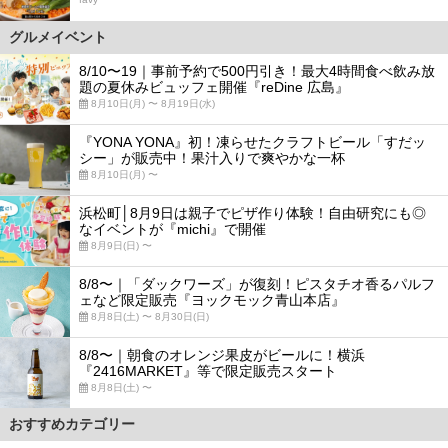
グルメイベント
8/10〜19｜事前予約で500円引き！最大4時間食べ飲み放
題の夏休みビュッフェ開催『reDine 広島』
8月10日(月) 〜 8月19日(水)
『YONA YONA』初！凍らせたクラフトビール「すだッ
シー」が販売中！果汁入りで爽やかな一杯
8月10日(月) 〜
浜松町│8月9日は親子でピザ作り体験！自由研究にも◎
なイベントが『michi』で開催
8月9日(日) 〜
8/8〜｜「ダックワーズ」が復刻！ピスタチオ香るパルフ
ェなど限定販売『ヨックモック青山本店』
8月8日(土) 〜 8月30日(日)
8/8〜｜朝食のオレンジ果皮がビールに！横浜
『2416MARKET』等で限定販売スタート
8月8日(土) 〜
おすすめカテゴリー