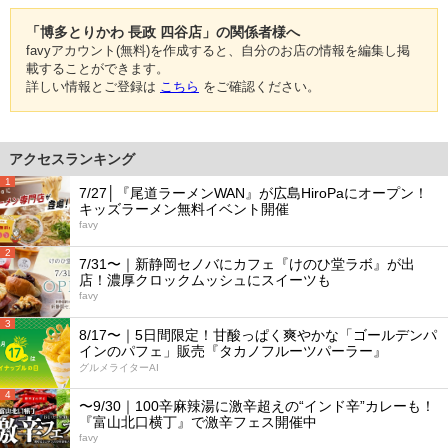
「博多とりかわ 長政 四谷店」の関係者様へ
favyアカウント(無料)を作成すると、自分のお店の情報を編集し掲
載することができます。
詳しい情報とご登録は
こちら
をご確認ください。
アクセスランキング
1
7/27│『尾道ラーメンWAN』が広島HiroPaにオープン！
キッズラーメン無料イベント開催
favy
2
7/31〜｜新静岡セノバにカフェ『けのひ堂ラボ』が出
店！濃厚クロックムッシュにスイーツも
favy
3
8/17〜｜5日間限定！甘酸っぱく爽やかな「ゴールデンパ
インのパフェ」販売『タカノフルーツパーラー』
グルメライターAI
4
〜9/30｜100辛麻辣湯に激辛超えの“インド辛”カレーも！
『富山北口横丁』で激辛フェス開催中
favy