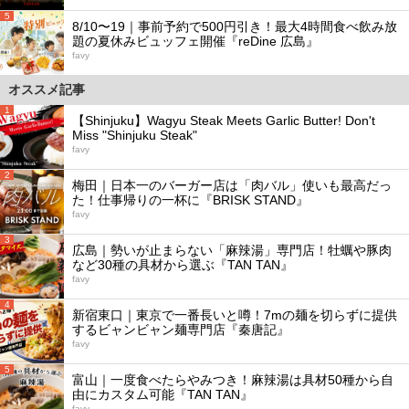
5
8/10〜19｜事前予約で500円引き！最大4時間食べ飲み放
題の夏休みビュッフェ開催『reDine 広島』
favy
オススメ記事
1
【Shinjuku】Wagyu Steak Meets Garlic Butter! Don't
Miss "Shinjuku Steak"
favy
2
梅田｜日本一のバーガー店は「肉バル」使いも最高だっ
た！仕事帰りの一杯に『BRISK STAND』
favy
3
広島｜勢いが止まらない「麻辣湯」専門店！牡蠣や豚肉
など30種の具材から選ぶ『TAN TAN』
favy
4
新宿東口｜東京で一番長いと噂！7mの麺を切らずに提供
するビャンビャン麺専門店『秦唐記』
favy
5
富山｜一度食べたらやみつき！麻辣湯は具材50種から自
由にカスタム可能『TAN TAN』
favy