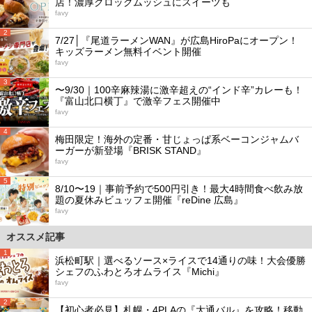
店！濃厚クロックムッシュにスイーツも
favy
2
7/27│『尾道ラーメンWAN』が広島HiroPaにオープン！
キッズラーメン無料イベント開催
favy
3
〜9/30｜100辛麻辣湯に激辛超えの“インド辛”カレーも！
『富山北口横丁』で激辛フェス開催中
favy
4
梅田限定！海外の定番・甘じょっぱ系ベーコンジャムバ
ーガーが新登場『BRISK STAND』
favy
5
8/10〜19｜事前予約で500円引き！最大4時間食べ飲み放
題の夏休みビュッフェ開催『reDine 広島』
favy
オススメ記事
1
浜松町駅｜選べるソース×ライスで14通りの味！大会優勝
シェフのふわとろオムライス『Michi』
favy
2
【初心者必見】札幌・4PLAの『大通バル』を攻略！移動