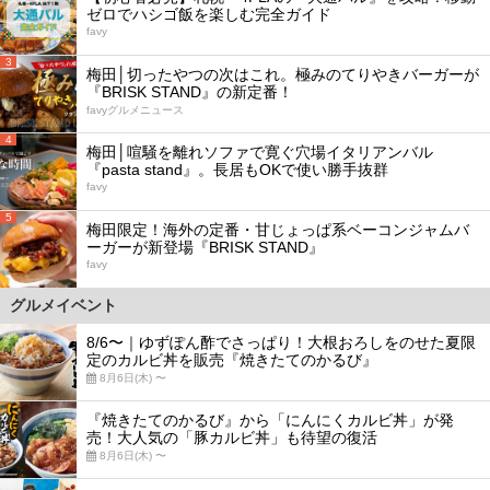
ゼロでハシゴ飯を楽しむ完全ガイド
favy
3
梅田│切ったやつの次はこれ。極みのてりやきバーガーが
『BRISK STAND』の新定番！
favyグルメニュース
4
梅田│喧騒を離れソファで寛ぐ穴場イタリアンバル
『pasta stand』。長居もOKで使い勝手抜群
favy
5
梅田限定！海外の定番・甘じょっぱ系ベーコンジャムバ
ーガーが新登場『BRISK STAND』
favy
グルメイベント
8/6〜｜ゆずぽん酢でさっぱり！大根おろしをのせた夏限
定のカルビ丼を販売『焼きたてのかるび』
8月6日(木) 〜
『焼きたてのかるび』から「にんにくカルビ丼」が発
売！大人気の「豚カルビ丼」も待望の復活
8月6日(木) 〜