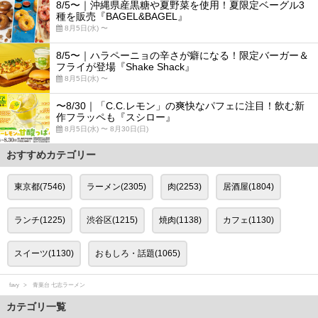
8/5〜｜沖縄県産黒糖や夏野菜を使用！夏限定ベーグル3
種を販売『BAGEL&BAGEL』
8月5日(水) 〜
8/5〜｜ハラペーニョの辛さが癖になる！限定バーガー＆
フライが登場『Shake Shack』
8月5日(水) 〜
〜8/30｜「C.C.レモン」の爽快なパフェに注目！飲む新
作フラッペも『スシロー』
8月5日(水) 〜 8月30日(日)
おすすめカテゴリー
東京都(7546)
ラーメン(2305)
肉(2253)
居酒屋(1804)
ランチ(1225)
渋谷区(1215)
焼肉(1138)
カフェ(1130)
スイーツ(1130)
おもしろ・話題(1065)
favy
青葉台 七志ラーメン
カテゴリ一覧