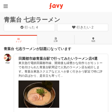
青葉台 七志ラーメン
行った
4
行きたい
2
記事
地図
トップ
青葉台 七志ラーメンが話題になっています
田園都市線青葉台駅で行ってみたいラーメン店4選
mar
東京急行電鉄田園都市線、開発後も緑豊かな街作りがモットー
で名付けられた青葉台駅周辺で人気のラーメン店を紹介しま
す。青葉台東急スクエアなど人々が多く行きかう駅近で特に評
判の店ばかり、是非立ち寄って...