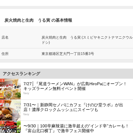
炭火焼肉と生肉 うる寅 の基本情報
店名
炭火焼肉と生肉 うる寅 (スミビヤキニクトナマニクウル
ドシ)
住所
東京都港区芝大門一丁目15番3号
アクセスランキング
1
7/27│『尾道ラーメンWAN』が広島HiroPaにオープン！
キッズラーメン無料イベント開催
favy
2
7/31〜｜新静岡セノバにカフェ『けのひ堂ラボ』が出
店！濃厚クロックムッシュにスイーツも
favy
3
〜9/30｜100辛麻辣湯に激辛超えの“インド辛”カレーも！
『富山北口横丁』で激辛フェス開催中