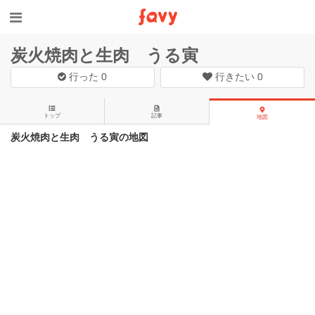
炭火焼肉と生肉 うる寅
行った
0
行きたい
0
トップ
記事
地図
炭火焼肉と生肉 うる寅の地図