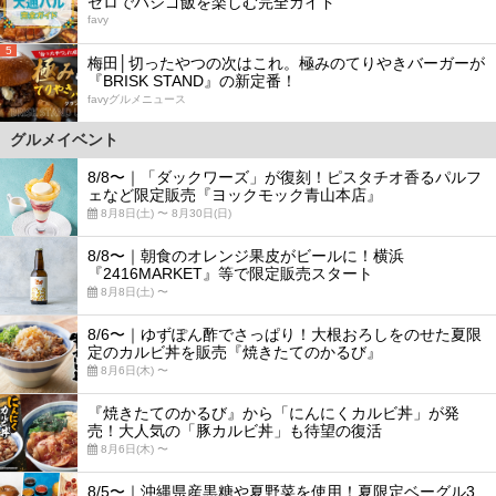
ゼロでハシゴ飯を楽しむ完全ガイド
favy
5
梅田│切ったやつの次はこれ。極みのてりやきバーガーが
『BRISK STAND』の新定番！
favyグルメニュース
グルメイベント
8/8〜｜「ダックワーズ」が復刻！ピスタチオ香るパルフ
ェなど限定販売『ヨックモック青山本店』
8月8日(土) 〜 8月30日(日)
8/8〜｜朝食のオレンジ果皮がビールに！横浜
『2416MARKET』等で限定販売スタート
8月8日(土) 〜
8/6〜｜ゆずぽん酢でさっぱり！大根おろしをのせた夏限
定のカルビ丼を販売『焼きたてのかるび』
8月6日(木) 〜
『焼きたてのかるび』から「にんにくカルビ丼」が発
売！大人気の「豚カルビ丼」も待望の復活
8月6日(木) 〜
8/5〜｜沖縄県産黒糖や夏野菜を使用！夏限定ベーグル3