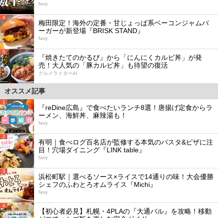
favy
4
梅田限定！海外の定番・甘じょっぱ系ベーコンジャムバ
ーガーが新登場『BRISK STAND』
favy
5
『焼きたてのかるび』から「にんにくカルビ丼」が発
売！大人気の「豚カルビ丼」も待望の復活
グルメライターAI
オススメ記事
1
『reDine広島』で食べたいランチ8選！唐揚げ定食からラ
ーメン、海鮮丼、麻辣湯も！
favy
2
有明｜食べログ百名店が監修する本気のパスタ&ピザに注
目！穴場ダイニング『LINK table』
favy
3
浜松町駅｜選べるソース×ライスで14通りの味！大会優勝
シェフのふわとろオムライス『Michi』
favy
4
【初心者必見】札幌・4PLAの『大通バル』を攻略！移動