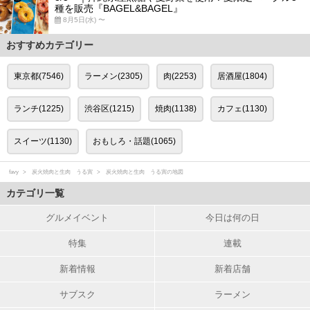
種を販売『BAGEL&BAGEL』
8月5日(水) 〜
おすすめカテゴリー
東京都(7546)
ラーメン(2305)
肉(2253)
居酒屋(1804)
ランチ(1225)
渋谷区(1215)
焼肉(1138)
カフェ(1130)
スイーツ(1130)
おもしろ・話題(1065)
favy
炭火焼肉と生肉 うる寅
炭火焼肉と生肉 うる寅の地図
カテゴリ一覧
グルメイベント
今日は何の日
特集
連載
新着情報
新着店舗
サブスク
ラーメン