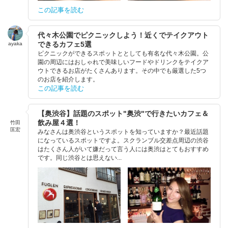
この記事を読む
代々木公園でピクニックしよう！近くでテイクアウト
できるカフェ5選
ayaka
ピクニックができるスポットととしても有名な代々木公園。公
園の周辺にはおしゃれで美味しいフードやドリンクをテイクア
ウトできるお店がたくさんあります。その中でも厳選した5つ
のお店を紹介します。
この記事を読む
【奥渋谷】話題のスポット"奥渋"で行きたいカフェ＆
飲み屋４選！
竹田
匡宏
みなさんは奥渋谷というスポットを知っていますか？最近話題
になっているスポットですよ。スクランブル交差点周辺の渋谷
はたくさん人がいて嫌だって言う人には奥渋はとてもおすすめ
です。同じ渋谷とは思えない...