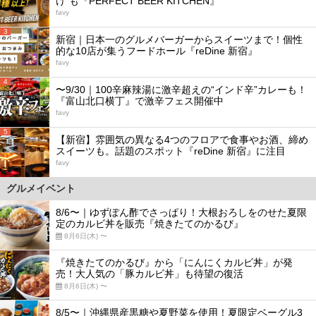
け”も『PERFECT BEER KITCHEN』
favy
3
新宿｜日本一のグルメバーガーからスイーツまで！個性
的な10店が集うフードホール『reDine 新宿』
favy
4
〜9/30｜100辛麻辣湯に激辛超えの“インド辛”カレーも！
『富山北口横丁』で激辛フェス開催中
favy
5
【新宿】雰囲気の異なる4つのフロアで食事やお酒、締め
スイーツも。話題のスポット『reDine 新宿』に注目
favy
グルメイベント
8/6〜｜ゆずぽん酢でさっぱり！大根おろしをのせた夏限
定のカルビ丼を販売『焼きたてのかるび』
8月6日(木) 〜
『焼きたてのかるび』から「にんにくカルビ丼」が発
売！大人気の「豚カルビ丼」も待望の復活
8月6日(木) 〜
8/5〜｜沖縄県産黒糖や夏野菜を使用！夏限定ベーグル3