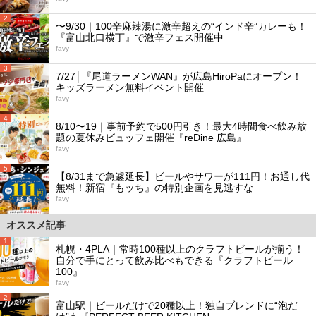
2
〜9/30｜100辛麻辣湯に激辛超えの“インド辛”カレーも！
『富山北口横丁』で激辛フェス開催中
favy
3
7/27│『尾道ラーメンWAN』が広島HiroPaにオープン！
キッズラーメン無料イベント開催
favy
4
8/10〜19｜事前予約で500円引き！最大4時間食べ飲み放
題の夏休みビュッフェ開催『reDine 広島』
favy
5
【8/31まで急遽延長】ビールやサワーが111円！お通し代
無料！新宿『もッち』の特別企画を見逃すな
favy
オススメ記事
1
札幌・4PLA｜常時100種以上のクラフトビールが揃う！
自分で手にとって飲み比べもできる『クラフトビール
100』
favy
2
富山駅｜ビールだけで20種以上！独自ブレンドに“泡だ