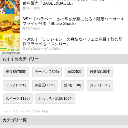
種を販売『BAGEL&BAGEL』
8月5日(水) 〜
8/5〜｜ハラペーニョの辛さが癖になる！限定バーガー＆
フライが登場『Shake Shack』
8月5日(水) 〜
〜8/30｜「C.C.レモン」の爽快なパフェに注目！飲む新
作フラッペも『スシロー』
8月5日(水) 〜 8月30日(日)
おすすめカテゴリー
東京都(7555)
ラーメン(2306)
肉(2252)
居酒屋(1804)
ランチ(1226)
渋谷区(1215)
焼肉(1138)
カフェ(1131)
スイーツ(1130)
おもしろ・話題(1064)
favy
フグレントウキョウ(Fuglen Tokyo)
カテゴリ一覧