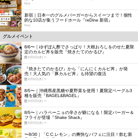
favy
5
新宿｜日本一のグルメバーガーからスイーツまで！個性
的な10店が集うフードホール『reDine 新宿』
favy
グルメイベント
8/6〜｜ゆずぽん酢でさっぱり！大根おろしをのせた夏限
定のカルビ丼を販売『焼きたてのかるび』
8月6日(木) 〜
『焼きたてのかるび』から「にんにくカルビ丼」が発
売！大人気の「豚カルビ丼」も待望の復活
8月6日(木) 〜
8/5〜｜沖縄県産黒糖や夏野菜を使用！夏限定ベーグル3
種を販売『BAGEL&BAGEL』
8月5日(水) 〜
8/5〜｜ハラペーニョの辛さが癖になる！限定バーガー＆
フライが登場『Shake Shack』
8月5日(水) 〜
〜8/30｜「C.C.レモン」の爽快なパフェに注目！飲む新