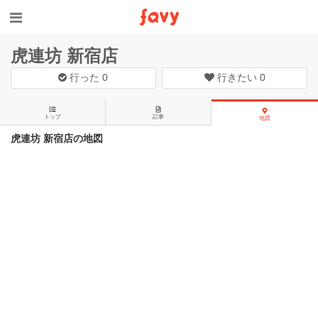
虎連坊 新宿店
行った
0
行きたい
0
トップ
記事
地図
虎連坊 新宿店の地図