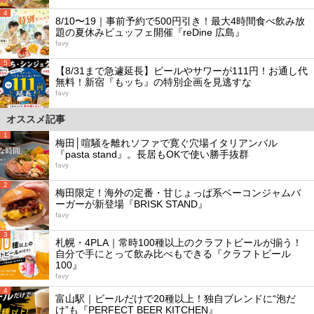
4
8/10〜19｜事前予約で500円引き！最大4時間食べ飲み放
題の夏休みビュッフェ開催『reDine 広島』
favy
5
【8/31まで急遽延長】ビールやサワーが111円！お通し代
無料！新宿『もッち』の特別企画を見逃すな
favy
オススメ記事
1
梅田│喧騒を離れソファで寛ぐ穴場イタリアンバル
『pasta stand』。長居もOKで使い勝手抜群
favy
2
梅田限定！海外の定番・甘じょっぱ系ベーコンジャムバ
ーガーが新登場『BRISK STAND』
favy
3
札幌・4PLA｜常時100種以上のクラフトビールが揃う！
自分で手にとって飲み比べもできる『クラフトビール
100』
favy
4
富山駅｜ビールだけで20種以上！独自ブレンドに“泡だ
け”も『PERFECT BEER KITCHEN』