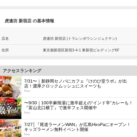
虎連坊 新宿店 の基本情報
店名
虎連坊 新宿店 (トラレンボウシンジュクテン)
住所
東京都新宿区新宿3-4-1 東新宿ビルディング6F
アクセスランキング
1
7/31〜｜新静岡セノバにカフェ『けのひ堂ラボ』が出
店！濃厚クロックムッシュにスイーツも
favy
2
〜9/30｜100辛麻辣湯に激辛超えの“インド辛”カレーも！
『富山北口横丁』で激辛フェス開催中
favy
3
7/27│『尾道ラーメンWAN』が広島HiroPaにオープン！
キッズラーメン無料イベント開催
favy