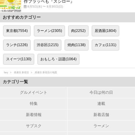
作フラッペも『スシロー』
8月5日(水) 〜 8月30日(日)
おすすめカテゴリー
東京都(7554)
ラーメン(2305)
肉(2252)
居酒屋(1804)
ランチ(1226)
渋谷区(1215)
焼肉(1138)
カフェ(1131)
スイーツ(1130)
おもしろ・話題(1064)
favy
虎連坊 新宿店
虎連坊 新宿店の地図
カテゴリ一覧
グルメイベント
今日は何の日
特集
連載
新着情報
新着店舗
サブスク
ラーメン