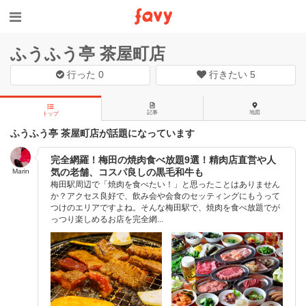
ふうふう亭 茶屋町店
行った
0
行きたい
5
記事
地図
トップ
ふうふう亭 茶屋町店が話題になっています
完全網羅！梅田の焼肉食べ放題9選！精肉店直営や人
気の老舗、コスパ良しの黒毛和牛も
Marin
梅田駅周辺で「焼肉を食べたい！」と思ったことはありません
か？アクセス良好で、飲み会や会食のセッティングにもうって
つけのエリアですよね。そんな梅田駅で、焼肉を食べ放題でが
っつり楽しめるお店を完全網...