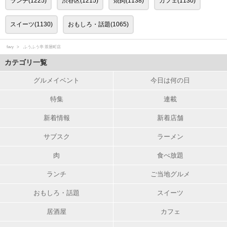
ランチ(1225)
渋谷区(1215)
焼肉(1138)
カフェ(1130)
スイーツ(1130)
おもしろ・話題(1065)
favy
ふうふう亭 茶屋町店
カテゴリ一覧
グルメイベント
今日は何の日
特集
連載
新着情報
新着店舗
サブスク
ラーメン
肉
食べ放題
ランチ
ご当地グルメ
おもしろ・話題
スイーツ
居酒屋
カフェ