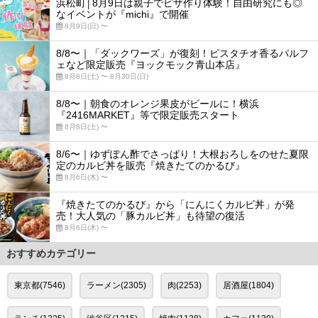
浜松町│8月9日は親子でピザ作り体験！自由研究にも◎
なイベントが『michi』で開催
8月9日(日) 〜
8/8〜｜「ダックワーズ」が復刻！ピスタチオ香るパルフ
ェなど限定販売『ヨックモック青山本店』
8月8日(土) 〜 8月30日(日)
8/8〜｜朝食のオレンジ果皮がビールに！横浜
『2416MARKET』等で限定販売スタート
8月8日(土) 〜
8/6〜｜ゆずぽん酢でさっぱり！大根おろしをのせた夏限
定のカルビ丼を販売『焼きたてのかるび』
8月6日(木) 〜
『焼きたてのかるび』から「にんにくカルビ丼」が発
売！大人気の「豚カルビ丼」も待望の復活
8月6日(木) 〜
おすすめカテゴリー
東京都(7546)
ラーメン(2305)
肉(2253)
居酒屋(1804)