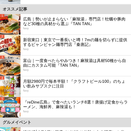
オススメ記事
1
広島｜勢いが止まらない「麻辣湯」専門店！牡蠣や豚肉
など30種の具材から選ぶ『TAN TAN』
favy
2
新宿東口｜東京で一番長いと噂！7mの麺を切らずに提供
するビャンビャン麺専門店『秦唐記』
favy
3
富山｜一度食べたらやみつき！麻辣湯は具材50種から自
由にカスタム可能『TAN TAN』
favy
4
月額2980円で毎本半額！『クラフトビール100』のちょ
い飲みサブスクに注目
favy
5
『reDine広島』で食べたいランチ8選！唐揚げ定食からラ
ーメン、海鮮丼、麻辣湯も！
favy
グルメイベント