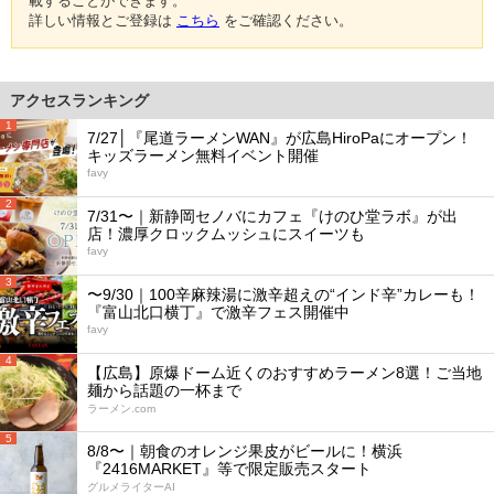
載することができます。
詳しい情報とご登録は
こちら
をご確認ください。
アクセスランキング
1
7/27│『尾道ラーメンWAN』が広島HiroPaにオープン！
キッズラーメン無料イベント開催
favy
2
7/31〜｜新静岡セノバにカフェ『けのひ堂ラボ』が出
店！濃厚クロックムッシュにスイーツも
favy
3
〜9/30｜100辛麻辣湯に激辛超えの“インド辛”カレーも！
『富山北口横丁』で激辛フェス開催中
favy
4
【広島】原爆ドーム近くのおすすめラーメン8選！ご当地
麺から話題の一杯まで
ラーメン.com
5
8/8〜｜朝食のオレンジ果皮がビールに！横浜
『2416MARKET』等で限定販売スタート
グルメライターAI