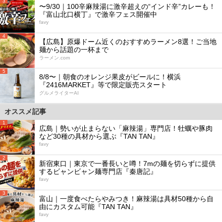
3
〜9/30｜100辛麻辣湯に激辛超えの“インド辛”カレーも！
『富山北口横丁』で激辛フェス開催中
favy
4
【広島】原爆ドーム近くのおすすめラーメン8選！ご当地
麺から話題の一杯まで
ラーメン.com
5
8/8〜｜朝食のオレンジ果皮がビールに！横浜
『2416MARKET』等で限定販売スタート
グルメライターAI
オススメ記事
1
広島｜勢いが止まらない「麻辣湯」専門店！牡蠣や豚肉
など30種の具材から選ぶ『TAN TAN』
favy
2
新宿東口｜東京で一番長いと噂！7mの麺を切らずに提供
するビャンビャン麺専門店『秦唐記』
favy
3
富山｜一度食べたらやみつき！麻辣湯は具材50種から自
由にカスタム可能『TAN TAN』
favy