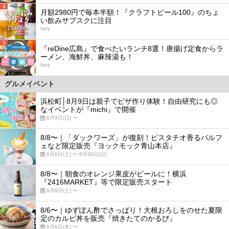
4
月額2980円で毎本半額！『クラフトビール100』のちょ
い飲みサブスクに注目
favy
5
『reDine広島』で食べたいランチ8選！唐揚げ定食からラ
ーメン、海鮮丼、麻辣湯も！
favy
グルメイベント
浜松町│8月9日は親子でピザ作り体験！自由研究にも◎
なイベントが『michi』で開催
8月9日(日) 〜
8/8〜｜「ダックワーズ」が復刻！ピスタチオ香るパルフ
ェなど限定販売『ヨックモック青山本店』
8月8日(土) 〜 8月30日(日)
8/8〜｜朝食のオレンジ果皮がビールに！横浜
『2416MARKET』等で限定販売スタート
8月8日(土) 〜
8/6〜｜ゆずぽん酢でさっぱり！大根おろしをのせた夏限
定のカルビ丼を販売『焼きたてのかるび』
8月6日(木) 〜