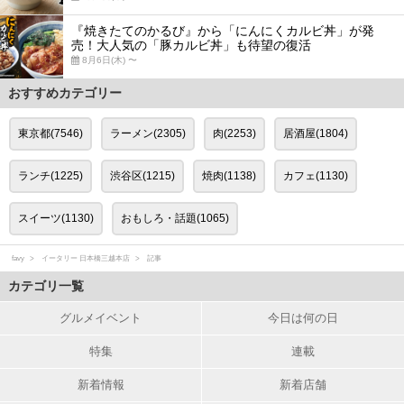
『焼きたてのかるび』から「にんにくカルビ丼」が発
売！大人気の「豚カルビ丼」も待望の復活
8月6日(木) 〜
おすすめカテゴリー
東京都(7546)
ラーメン(2305)
肉(2253)
居酒屋(1804)
ランチ(1225)
渋谷区(1215)
焼肉(1138)
カフェ(1130)
スイーツ(1130)
おもしろ・話題(1065)
favy
イータリー 日本橋三越本店
記事
カテゴリ一覧
グルメイベント
今日は何の日
特集
連載
新着情報
新着店舗