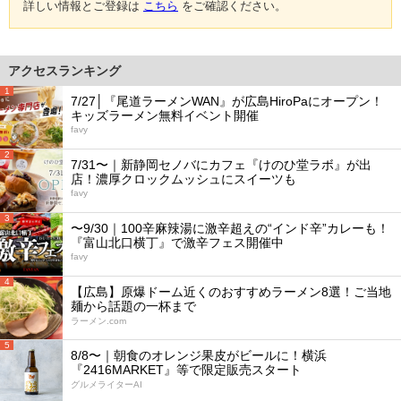
詳しい情報とご登録は
こちら
をご確認ください。
アクセスランキング
1
7/27│『尾道ラーメンWAN』が広島HiroPaにオープン！
キッズラーメン無料イベント開催
favy
2
7/31〜｜新静岡セノバにカフェ『けのひ堂ラボ』が出
店！濃厚クロックムッシュにスイーツも
favy
3
〜9/30｜100辛麻辣湯に激辛超えの“インド辛”カレーも！
『富山北口横丁』で激辛フェス開催中
favy
4
【広島】原爆ドーム近くのおすすめラーメン8選！ご当地
麺から話題の一杯まで
ラーメン.com
5
8/8〜｜朝食のオレンジ果皮がビールに！横浜
『2416MARKET』等で限定販売スタート
グルメライターAI