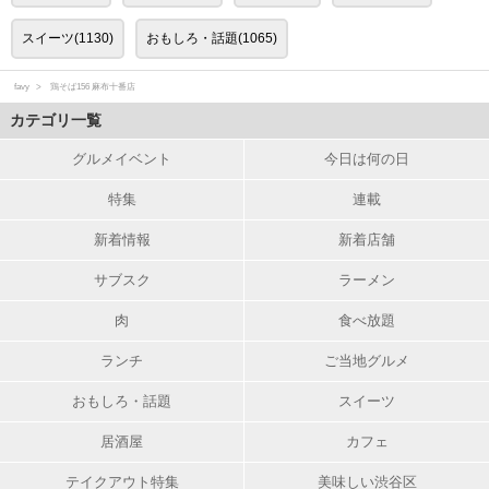
スイーツ(1130)
おもしろ・話題(1065)
favy
鶏そば156 麻布十番店
カテゴリ一覧
グルメイベント
今日は何の日
特集
連載
新着情報
新着店舗
サブスク
ラーメン
肉
食べ放題
ランチ
ご当地グルメ
おもしろ・話題
スイーツ
居酒屋
カフェ
テイクアウト特集
美味しい渋谷区