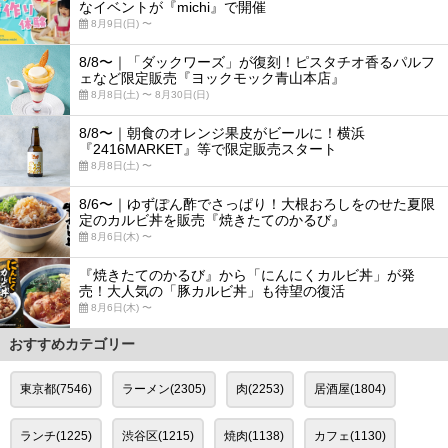
なイベントが『michi』で開催
8月9日(日) 〜
8/8〜｜「ダックワーズ」が復刻！ピスタチオ香るパルフ
ェなど限定販売『ヨックモック青山本店』
8月8日(土) 〜 8月30日(日)
8/8〜｜朝食のオレンジ果皮がビールに！横浜
『2416MARKET』等で限定販売スタート
8月8日(土) 〜
8/6〜｜ゆずぽん酢でさっぱり！大根おろしをのせた夏限
定のカルビ丼を販売『焼きたてのかるび』
8月6日(木) 〜
『焼きたてのかるび』から「にんにくカルビ丼」が発
売！大人気の「豚カルビ丼」も待望の復活
8月6日(木) 〜
おすすめカテゴリー
東京都(7546)
ラーメン(2305)
肉(2253)
居酒屋(1804)
ランチ(1225)
渋谷区(1215)
焼肉(1138)
カフェ(1130)