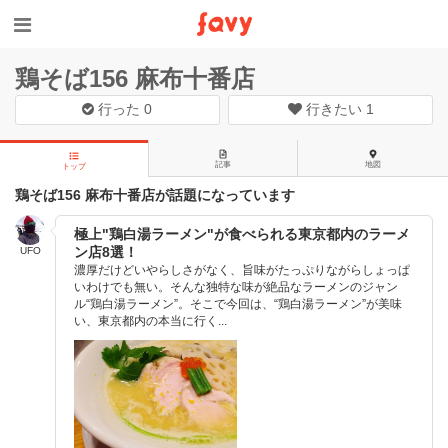
鶏そば156 麻布十番店
行った
0
行きたい
1
記事
地図
トップ
鶏そば156 麻布十番店が話題になっています
極上"鶏白湯ラーメン"が食べられる東京都内のラーメ
ン店8選！
UFO
濃厚だけどいやらしさがなく、旨味がたっぷりながらしょっぱ
いわけでも無い。そんな独特な味が絶品なラーメンのジャン
ル“鶏白湯ラーメン”。そこで今回は、“鶏白湯ラーメン”が美味
い、東京都内の本当に行く...