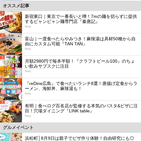
オススメ記事
1
新宿東口｜東京で一番長いと噂！7mの麺を切らずに提供
するビャンビャン麺専門店『秦唐記』
favy
2
富山｜一度食べたらやみつき！麻辣湯は具材50種から自
由にカスタム可能『TAN TAN』
favy
3
月額2980円で毎本半額！『クラフトビール100』のちょ
い飲みサブスクに注目
favy
4
『reDine広島』で食べたいランチ8選！唐揚げ定食からラ
ーメン、海鮮丼、麻辣湯も！
favy
5
有明｜食べログ百名店が監修する本気のパスタ&ピザに注
目！穴場ダイニング『LINK table』
favy
グルメイベント
浜松町│8月9日は親子でピザ作り体験！自由研究にも◎