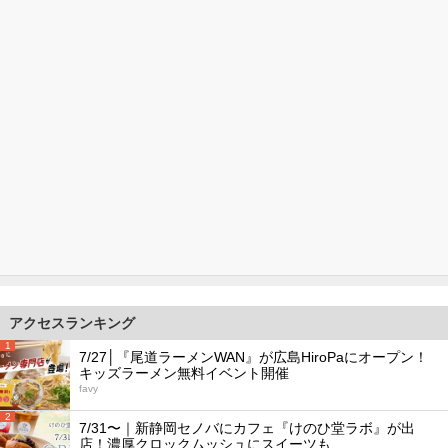
アクセスランキング
1
7/27│『尾道ラーメンWAN』が広島HiroPaにオープン！
キッズラーメン無料イベント開催
favy
2
7/31〜｜新静岡セノバにカフェ『けのひ堂ラボ』が出
店！濃厚クロックムッシュにスイーツも