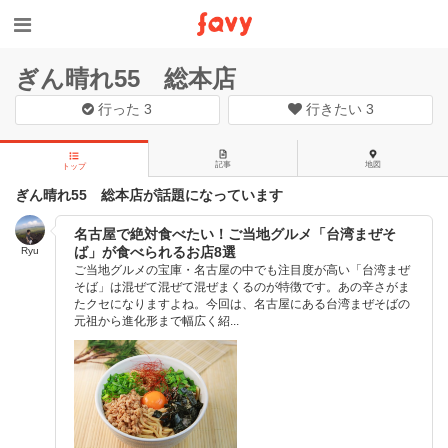
ぎん晴れ55 総本店
行った
3
行きたい
3
記事
地図
トップ
ぎん晴れ55 総本店が話題になっています
名古屋で絶対食べたい！ご当地グルメ「台湾まぜそ
ば」が食べられるお店8選
Ryu
ご当地グルメの宝庫・名古屋の中でも注目度が高い「台湾まぜ
そば」は混ぜて混ぜて混ぜまくるのが特徴です。あの辛さがま
たクセになりますよね。今回は、名古屋にある台湾まぜそばの
元祖から進化形まで幅広く紹...