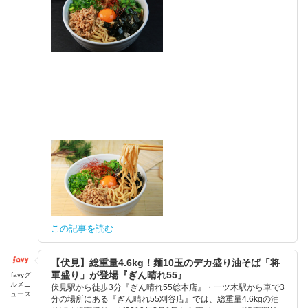
この記事を読む
【伏見】総重量4.6kg！麺10玉のデカ盛り油そば「将
軍盛り」が登場『ぎん晴れ55』
favyグ
ルメニ
伏見駅から徒歩3分『ぎん晴れ55総本店』・一ツ木駅から車で3
ュース
分の場所にある『ぎん晴れ55刈谷店』では、総重量4.6kgの油