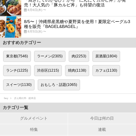
売！大人気の「豚カルビ丼」も待望の復活
8月6日(木) 〜
8/5〜｜沖縄県産黒糖や夏野菜を使用！夏限定ベーグル3
種を販売『BAGEL&BAGEL』
8月5日(水) 〜
おすすめカテゴリー
東京都(7546)
ラーメン(2305)
肉(2253)
居酒屋(1804)
ランチ(1225)
渋谷区(1215)
焼肉(1138)
カフェ(1130)
スイーツ(1130)
おもしろ・話題(1065)
favy
ぎん晴れ55 総本店
カテゴリ一覧
グルメイベント
今日は何の日
特集
連載