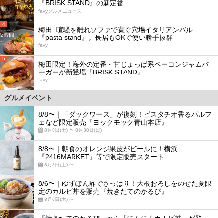
『BRISK STAND』の新定番！
favyグルメニュース
4
梅田│喧騒を離れソファで寛ぐ穴場イタリアンバル
『pasta stand』。長居もOKで使い勝手抜群
favy
5
梅田限定！海外の定番・甘じょっぱ系ベーコンジャムバ
ーガーが新登場『BRISK STAND』
favy
グルメイベント
8/8〜｜「ダックワーズ」が復刻！ピスタチオ香るパルフ
ェなど限定販売『ヨックモック青山本店』
8月8日(土) 〜 8月30日(日)
8/8〜｜朝食のオレンジ果皮がビールに！横浜
『2416MARKET』等で限定販売スタート
8月8日(土) 〜
8/6〜｜ゆずぽん酢でさっぱり！大根おろしをのせた夏限
定のカルビ丼を販売『焼きたてのかるび』
8月6日(木) 〜
『焼きたてのかるび』から「にんにくカルビ丼」が発