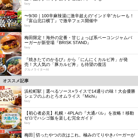
favy
3
〜9/30｜100辛麻辣湯に激辛超えの“インド辛”カレーも！
『富山北口横丁』で激辛フェス開催中
favy
4
梅田限定！海外の定番・甘じょっぱ系ベーコンジャムバ
ーガーが新登場『BRISK STAND』
favy
5
『焼きたてのかるび』から「にんにくカルビ丼」が発
売！大人気の「豚カルビ丼」も待望の復活
グルメライターAI
オススメ記事
1
浜松町駅｜選べるソース×ライスで14通りの味！大会優勝
シェフのふわとろオムライス『Michi』
favy
2
【初心者必見】札幌・4PLAの『大通バル』を攻略！移動
ゼロでハシゴ飯を楽しむ完全ガイド
favy
3
梅田│切ったやつの次はこれ。極みのてりやきバーガーが