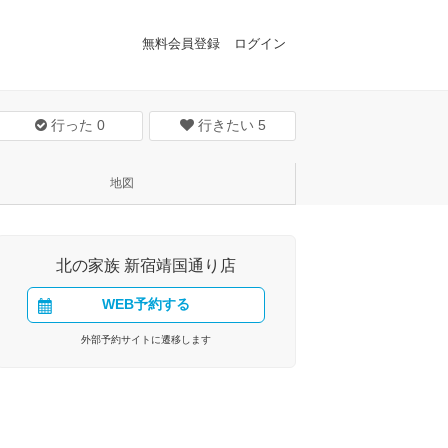
無料会員登録
ログイン
行った
0
行きたい
5
地図
北の家族 新宿靖国通り店
WEB予約する
外部予約サイトに遷移します