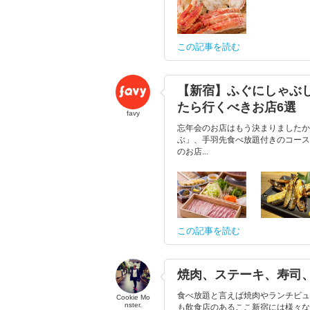
この記事を読む
【新宿】ふぐにしゃぶ
たら行くべきお店6選
favy
忘年会のお店はもう決まりましたか
ぶ」、手羽先食べ放題付きのコース
のお店...
この記事を読む
焼肉、ステーキ、寿司
食べ放題と言えば焼肉やランチビュ
Cookie Mo
nster.
も飲食店のあるここ新宿には様々な