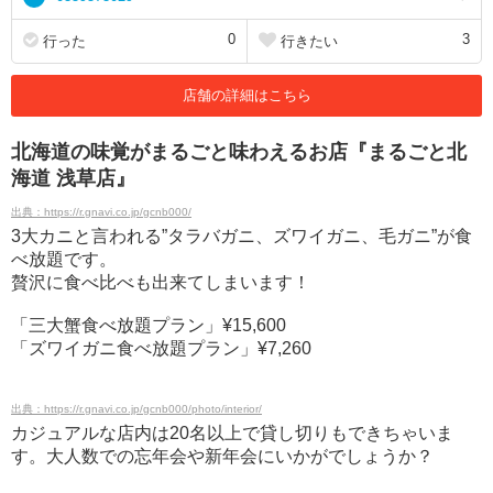
0
3
行った
行きたい
店舗の詳細はこちら
北海道の味覚がまるごと味わえるお店『まるごと北
海道 浅草店』
出典：https://r.gnavi.co.jp/gcnb000/
3大カニと言われる”タラバガニ、ズワイガニ、毛ガニ”が食
べ放題です。
贅沢に食べ比べも出来てしまいます！
「三大蟹食べ放題プラン」¥15,600
「ズワイガニ食べ放題プラン」¥7,260
出典：https://r.gnavi.co.jp/gcnb000/photo/interior/
カジュアルな店内は20名以上で貸し切りもできちゃいま
す。大人数での忘年会や新年会にいかがでしょうか？