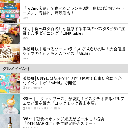
3
『reDine広島』で食べたいランチ8選！唐揚げ定食からラ
ーメン、海鮮丼、麻辣湯も！
favy
4
有明｜食べログ百名店が監修する本気のパスタ&ピザに注
目！穴場ダイニング『LINK table』
favy
5
浜松町駅｜選べるソース×ライスで14通りの味！大会優勝
シェフのふわとろオムライス『Michi』
favy
グルメイベント
浜松町│8月9日は親子でピザ作り体験！自由研究にも◎
なイベントが『michi』で開催
8月9日(日) 〜
8/8〜｜「ダックワーズ」が復刻！ピスタチオ香るパルフ
ェなど限定販売『ヨックモック青山本店』
8月8日(土) 〜 8月30日(日)
8/8〜｜朝食のオレンジ果皮がビールに！横浜
『2416MARKET』等で限定販売スタート