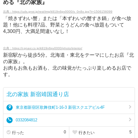
める『北の家族』
出典：https://uds.gnst.jp/rest/img/k919n6pv0000/s_0n8o.jpg?t=1506156099
「焼きずわい蟹」または「本ずわいの蟹すき鍋」が食べ放
題！他にも料理7品、野菜とうどんの食べ放題もついて
4,300円、大満足間違いなし！
出典：https://r.gnavi.co.jp/k919n6pv0000/photo/interior/
新宿駅から徒歩5分。北海道・東北をテーマにしたお店『北
の家族』。
お肉もお魚もお酒も、北の味覚がたっぷり楽しめるお店で
す。
北の家族 新宿靖国通り店
東京都新宿区歌舞伎町1-16-3 新宿スクエアビル4F
0332084812
0
5
行った
行きたい