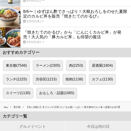
8月8日(土) 〜
8/6〜｜ゆずぽん酢でさっぱり！大根おろしをのせた夏限
定のカルビ丼を販売『焼きたてのかるび』
8月6日(木) 〜
『焼きたてのかるび』から「にんにくカルビ丼」が発
売！大人気の「豚カルビ丼」も待望の復活
8月6日(木) 〜
おすすめカテゴリー
東京都(7546)
ラーメン(2305)
肉(2253)
居酒屋(1804)
ランチ(1225)
渋谷区(1215)
焼肉(1138)
カフェ(1130)
スイーツ(1130)
おもしろ・話題(1065)
favy
東京都
【旬に先駆け】冬グルメの王様”カニ”をお腹いっぱい！東京都内のカニ食べ放題のお店7選
カテゴリ一覧
グルメイベント
今日は何の日