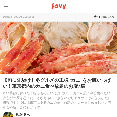
更新日： 2020年01月26日
お気に入り
10
【旬に先駆け】冬グルメの王様”カニ”をお腹いっぱ
い！東京都内のカニ食べ放題のお店7選
寒い季節に食べたくなるものといえば"カニ"。カニを思う存分食べたい！
誰もが一度は思ったことがあるのではないでしょうか？そんなあなたに
朗報です！今回は東京にあるカニの食べ放題のお店をまとめました。忘
年会や新年会にもどうぞ。
あかさん