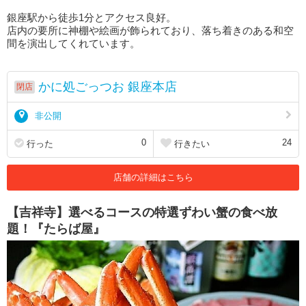
銀座駅から徒歩1分とアクセス良好。
店内の要所に神棚や絵画が飾られており、落ち着きのある和空
間を演出してくれています。
かに処ごっつお 銀座本店
閉店
非公開
0
24
行った
行きたい
店舗の詳細はこちら
【吉祥寺】選べるコースの特選ずわい蟹の食べ放
題！『たらば屋』