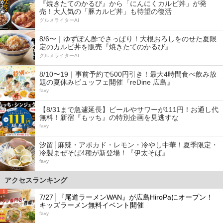
『焼きたてのかるび』から「にんにくカルビ丼」が発
売！大人気の「豚カルビ丼」も待望の復活
グルメライターAI
8/6〜｜ゆずぽん酢でさっぱり！大根おろしをのせた夏限
定のカルビ丼を販売『焼きたてのかるび』
グルメライターAI
8/10〜19｜事前予約で500円引き！最大4時間食べ飲み放
題の夏休みビュッフェ開催『reDine 広島』
favy
【8/31まで急遽延長】ビールやサワーが111円！お通し代
無料！新宿『もッち』の特別企画を見逃すな
favy
汐留│麻辣・アボカド・レモン・冷やし中華！夏季限定・
冷製まぜそば4種が新登場！『伊太そば』
favy
アクセスランキング
1
7/27│『尾道ラーメンWAN』が広島HiroPaにオープン！
キッズラーメン無料イベント開催
favy