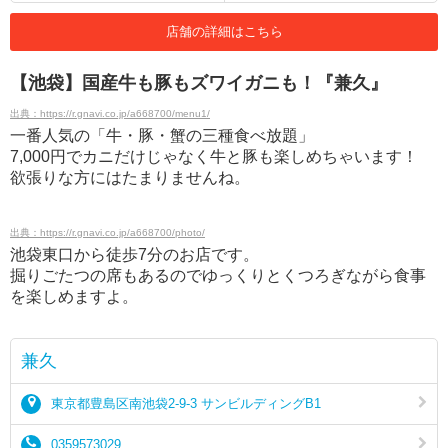
店舗の詳細はこちら
【池袋】国産牛も豚もズワイガニも！『兼久』
出典：https://r.gnavi.co.jp/a668700/menu1/
一番人気の「牛・豚・蟹の三種食べ放題」
7,000円でカニだけじゃなく牛と豚も楽しめちゃいます！
欲張りな方にはたまりませんね。
出典：https://r.gnavi.co.jp/a668700/photo/
池袋東口から徒歩7分のお店です。
掘りごたつの席もあるのでゆっくりとくつろぎながら食事
を楽しめますよ。
兼久
東京都豊島区南池袋2-9-3 サンビルディングB1
0359573029