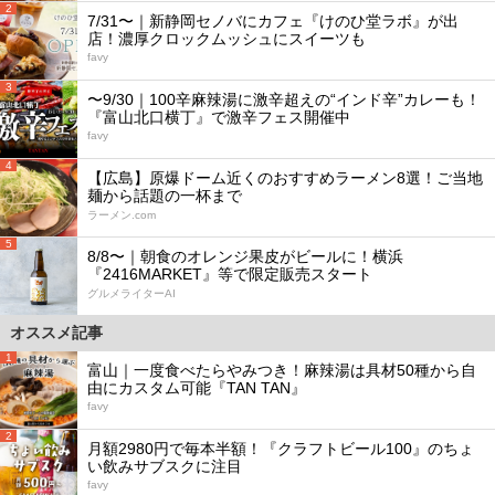
2
7/31〜｜新静岡セノバにカフェ『けのひ堂ラボ』が出
店！濃厚クロックムッシュにスイーツも
favy
3
〜9/30｜100辛麻辣湯に激辛超えの“インド辛”カレーも！
『富山北口横丁』で激辛フェス開催中
favy
4
【広島】原爆ドーム近くのおすすめラーメン8選！ご当地
麺から話題の一杯まで
ラーメン.com
5
8/8〜｜朝食のオレンジ果皮がビールに！横浜
『2416MARKET』等で限定販売スタート
グルメライターAI
オススメ記事
1
富山｜一度食べたらやみつき！麻辣湯は具材50種から自
由にカスタム可能『TAN TAN』
favy
2
月額2980円で毎本半額！『クラフトビール100』のちょ
い飲みサブスクに注目
favy