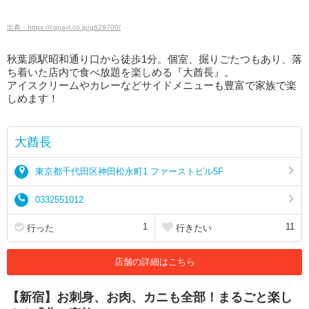
出典：https://r.gnavi.co.jp/g629700/
秋葉原駅昭和通り口から徒歩1分。個室、掘りごたつもあり、落
ち着いた店内で食べ放題を楽しめる『大酋長』。
アイスクリームやカレーなどサイドメニューも豊富で家族で楽
しめます！
大酋長
東京都千代田区神田松永町1 ファーストビル5F
0332551012
1
11
行った
行きたい
店舗の詳細はこちら
【新宿】お刺身、お肉、カニも全部！まるごと楽し