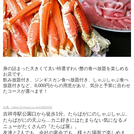
身の詰まった大きくて太い特選ずわい蟹の食べ放題を楽しめる
お店です。
飲み放題付き、ジンギスカン食べ放題付き、しゃぶしゃぶ食べ
放題付きなど、8,000円からの用意があり、気分と予算に合わせ
たコースが選べます！
出典：https://r.gnavi.co.jp/g369200/
吉祥寺駅公園口から徒歩1分。たらばがにのしゃぶしゃぶ、
たらばがにの天ぷら…カニ好きにはたまらない気になるメ
ニューがたくさんの『たらば屋』。
友達と2人でも、会社の宴会でも、様々な場面で楽しめま