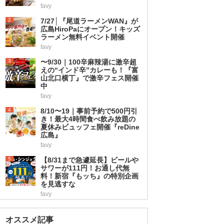
favy
2
7/27│『尾道ラーメンWAN』が
広島HiroPaにオープン！キッズ
ラーメン無料イベント開催
favy
3
〜9/30｜100辛麻辣湯に激辛超
えの“インド辛”カレーも！『富
山北口横丁』で激辛フェス開催
中
favy
4
8/10〜19｜事前予約で500円引
き！最大4時間食べ飲み放題の
夏休みビュッフェ開催『reDine
広島』
favy
5
【8/31まで急遽延長】ビールや
サワーが111円！お通し代無
料！新宿『もッち』の特別企画
を見逃すな
favy
オススメ記事