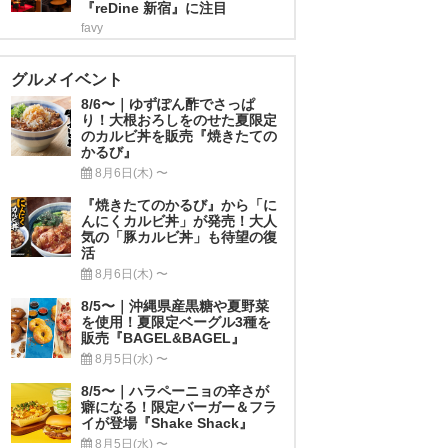
『reDine 新宿』に注目
favy
グルメイベント
8/6〜｜ゆずぽん酢でさっぱ
り！大根おろしをのせた夏限定
のカルビ丼を販売『焼きたての
かるび』
8月6日(木) 〜
『焼きたてのかるび』から「に
んにくカルビ丼」が発売！大人
気の「豚カルビ丼」も待望の復
活
8月6日(木) 〜
8/5〜｜沖縄県産黒糖や夏野菜
を使用！夏限定ベーグル3種を
販売『BAGEL&BAGEL』
8月5日(水) 〜
8/5〜｜ハラペーニョの辛さが
癖になる！限定バーガー＆フラ
イが登場『Shake Shack』
8月5日(水) 〜