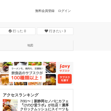
無料会員登録
ログイン
行った
0
行きたい
3
地図
アクセスランキング
1
7/31〜｜新静岡セノバにカフェ
『けのひ堂ラボ』が出店！濃厚
クロックムッシュにスイーツも