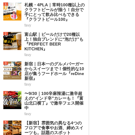
1
札幌・4PLA｜常時100種以上の
クラフトビールが揃う！自分で
手にとって飲み比べもできる
『クラフトビール100』
favy
2
富山駅｜ビールだけで20種以
上！独自ブレンドに“泡だけ”も
『PERFECT BEER
KITCHEN』
favy
3
新宿｜日本一のグルメバーガー
からスイーツまで！個性的な10
店が集うフードホール『reDine
新宿』
favy
4
〜9/30｜100辛麻辣湯に激辛超
えの“インド辛”カレーも！『富
山北口横丁』で激辛フェス開催
中
favy
5
【新宿】雰囲気の異なる4つの
フロアで食事やお酒、締めスイ
ーツも。話題のスポット